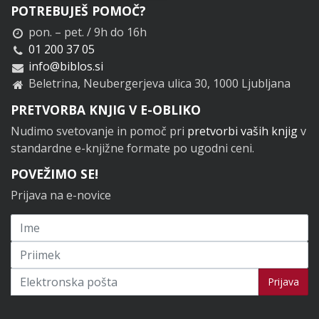
POTREBUJEŠ POMOČ?
pon. – pet. / 9h do 16h
01 200 37 05
info@biblos.si
Beletrina, Neubergerjeva ulica 30, 1000 Ljubljana
PRETVORBA KNJIG V E-OBLIKO
Nudimo svetovanje in pomoč pri
pretvorbi vaših knjig
v
standardne e-knjižne formate po ugodni ceni.
POVEŽIMO SE!
Prijava na e-novice
Prijavi se na novice
Prijava