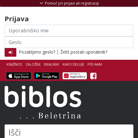
Skoči na vsebino
Pomoč pri prijavi ali registraciji
Prijava
Uporabniško
ime
Geslo
|
Pozabljeno geslo?
Želiš postati uporabnik?
KNJIŽNICE
ZALOŽBE
BRALNIKI
KAKO DELUJE
PIŠI NAM
Facebook
Biblos