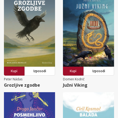
Kupi
Izposodi
Kupi
Izposodi
Peter Nádas
Domen Kodrič
Grozljive zgodbe
Južni Viking