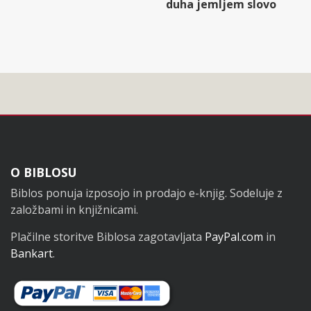
duha jemljem slovo
Noga
O BIBLOSU
Biblos ponuja izposojo in prodajo e-knjig. Sodeluje z
založbami in knjižnicami.
Plačilne storitve Biblosa zagotavljata
PayPal.com
in
Bankart
.