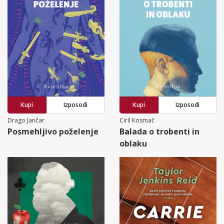
Kupi
Izposodi
Kupi
Izposodi
Drago Jančar
Ciril Kosmač
Posmehljivo poželenje
Balada o trobenti in
oblaku