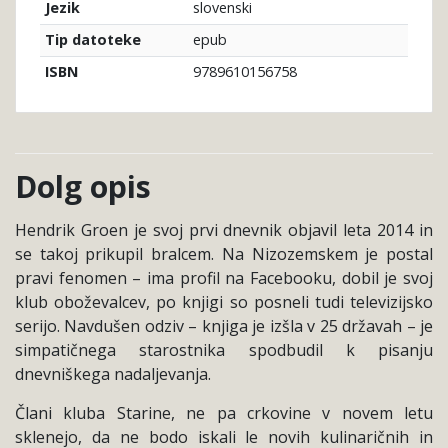
slovenski
Jezik
epub
Tip datoteke
9789610156758
ISBN
Dolg opis
Hendrik Groen je svoj prvi dnevnik objavil leta 2014 in
se takoj prikupil bralcem. Na Nizozemskem je postal
pravi fenomen – ima profil na Facebooku, dobil je svoj
klub oboževalcev, po knjigi so posneli tudi televizijsko
serijo. Navdušen odziv – knjiga je izšla v 25 državah – je
simpatičnega starostnika spodbudil k pisanju
dnevniškega nadaljevanja.
Člani kluba Starine, ne pa crkovine v novem letu
sklenejo, da ne bodo iskali le novih kulinaričnih in