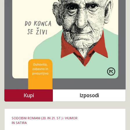
let
Kupi
Izposodi
Podrobnosti
SODOBNI ROMANI (20. IN 21. ST.)
/
HUMOR
knjige
IN SATIRA