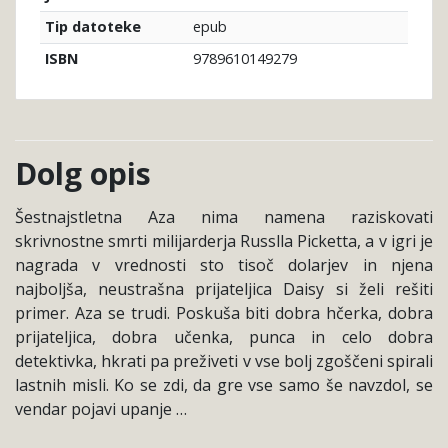
epub
Tip datoteke
9789610149279
ISBN
Dolg opis
Šestnajstletna Aza nima namena raziskovati
skrivnostne smrti milijarderja Russlla Picketta, a v igri je
nagrada v vrednosti sto tisoč dolarjev in njena
najboljša, neustrašna prijateljica Daisy si želi rešiti
primer. Aza se trudi. Poskuša biti dobra hčerka, dobra
prijateljica, dobra učenka, punca in celo dobra
detektivka, hkrati pa preživeti v vse bolj zgoščeni spirali
lastnih misli. Ko se zdi, da gre vse samo še navzdol, se
vendar pojavi upanje …