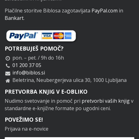
Plačilne storitve Biblosa zagotavljata
PayPal.com
in
Bankart
.
POTREBUJEŠ POMOČ?
pon. – pet. / 9h do 16h
01 200 37 05
info@biblos.si
Beletrina, Neubergerjeva ulica 30, 1000 Ljubljana
PRETVORBA KNJIG V E-OBLIKO
Nudimo svetovanje in pomoč pri
pretvorbi vaših knjig
v
standardne e-knjižne formate po ugodni ceni.
POVEŽIMO SE!
Prijava na e-novice