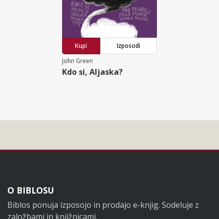
Kupi
Izposodi
John Green
Kdo si, Aljaska?
Noga
O BIBLOSU
Biblos ponuja izposojo in prodajo e-knjig. Sodeluje z
založbami in knjižnicami.