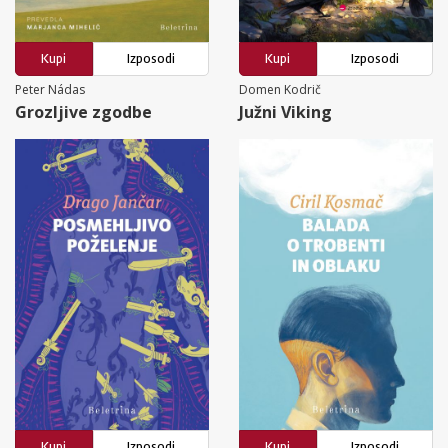
Kupi
Izposodi
Kupi
Izposodi
Peter Nádas
Domen Kodrič
Grozljive zgodbe
Južni Viking
Kupi
Izposodi
Kupi
Izposodi