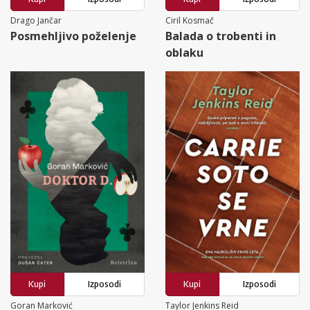
Drago Jančar
Ciril Kosmač
Posmehljivo poželenje
Balada o trobenti in
oblaku
Kupi
Izposodi
Kupi
Izposodi
Goran Marković
Taylor Jenkins Reid