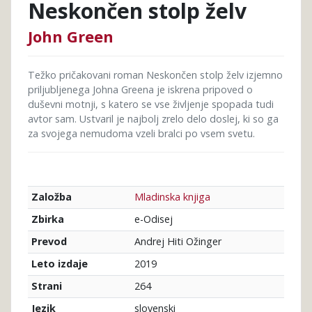
Neskončen stolp želv
John Green
Težko pričakovani roman Neskončen stolp želv izjemno
priljubljenega Johna Greena je iskrena pripoved o
duševni motnji, s katero se vse življenje spopada tudi
avtor sam. Ustvaril je najbolj zrelo delo doslej, ki so ga
za svojega nemudoma vzeli bralci po vsem svetu.
Mladinska knjiga
Založba
e-Odisej
Zbirka
Andrej Hiti Ožinger
Prevod
2019
Leto izdaje
264
Strani
slovenski
Jezik