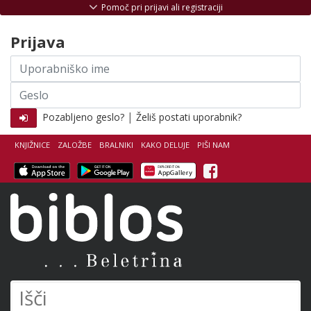
Skoči na vsebino
Pomoč pri prijavi ali registraciji
Prijava
Uporabniško
ime
Geslo
|
Pozabljeno geslo?
Želiš postati uporabnik?
KNJIŽNICE
ZALOŽBE
BRALNIKI
KAKO DELUJE
PIŠI NAM
Facebook
Biblos