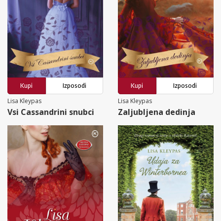
Kupi
Izposodi
Kupi
Izposodi
Lisa Kleypas
Lisa Kleypas
Vsi Cassandrini snubci
Zaljubljena dedinja