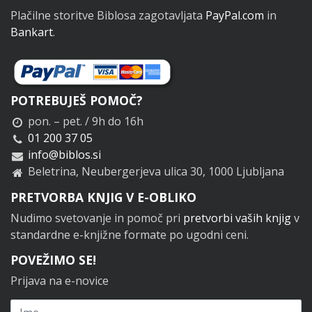
Plačilne storitve Biblosa zagotavljata
PayPal.com
in
Bankart
.
POTREBUJEŠ POMOČ?
pon. – pet. / 9h do 16h
01 200 37 05
info@biblos.si
Beletrina, Neubergerjeva ulica 30, 1000 Ljubljana
PRETVORBA KNJIG V E-OBLIKO
Nudimo svetovanje in pomoč pri
pretvorbi vaših knjig
v
standardne e-knjižne formate po ugodni ceni.
POVEŽIMO SE!
Prijava na e-novice