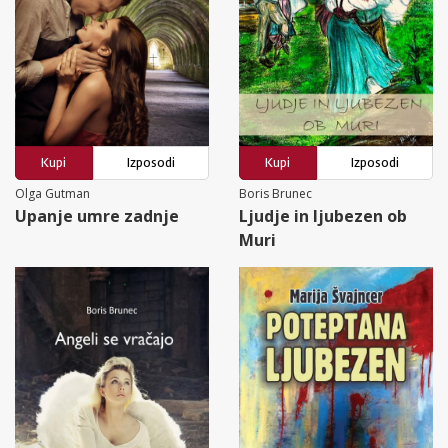
Kupi
Izposodi
Kupi
Izposodi
Olga Gutman
Boris Brunec
Upanje umre zadnje
Ljudje in ljubezen ob
Muri