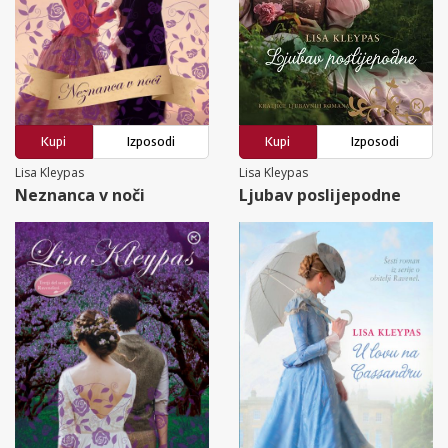
Kupi
Izposodi
Kupi
Izposodi
Lisa Kleypas
Lisa Kleypas
Neznanca v noči
Ljubav poslijepodne