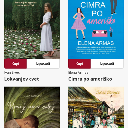
Kupi
Izposodi
Kupi
Izposodi
Ivan Sivec
Elena Armas
Lokvanjev cvet
Cimra po ameriško