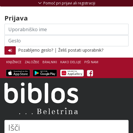
Skoči na vsebino
Pomoč pri prijavi ali registraciji
Prijava
Uporabniško
ime
Geslo
|
Pozabljeno geslo?
Želiš postati uporabnik?
KNJIŽNICE
ZALOŽBE
BRALNIKI
KAKO DELUJE
PIŠI NAM
Facebook
Biblos