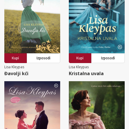
Kupi
Izposodi
Kupi
Izposodi
Lisa Kleypas
Lisa Kleypas
Đavolji kći
Kristalna uvala