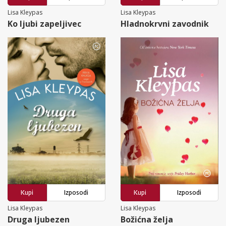
Lisa Kleypas
Lisa Kleypas
Ko ljubi zapeljivec
Hladnokrvni zavodnik
Kupi
Izposodi
Kupi
Izposodi
Lisa Kleypas
Lisa Kleypas
Druga ljubezen
Božićna želja