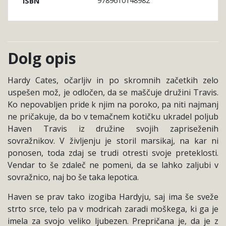
9789610148982
ISBN
Dolg opis
Hardy Cates, očarljiv in po skromnih začetkih zelo
uspešen mož, je odločen, da se maščuje družini Travis.
Ko nepovabljen pride k njim na poroko, pa niti najmanj
ne pričakuje, da bo v temačnem kotičku ukradel poljub
Haven Travis iz družine svojih zapriseženih
sovražnikov. V življenju je storil marsikaj, na kar ni
ponosen, toda zdaj se trudi otresti svoje preteklosti.
Vendar to še zdaleč ne pomeni, da se lahko zaljubi v
sovražnico, naj bo še taka lepotica.
Haven se prav tako izogiba Hardyju, saj ima še sveže
strto srce, telo pa v modricah zaradi moškega, ki ga je
imela za svojo veliko ljubezen. Prepričana je, da je z