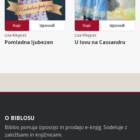
Kupi
Izposodi
Kupi
Izposodi
Lisa Kleypas
Lisa Kleypas
Pomladna ljubezen
U lovu na Cassandru
Noga
O BIBLOSU
Biblos ponuja izposojo in prodajo e-knjig. Sodeluje z
založbami in knjižnicami.