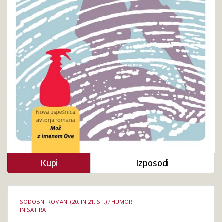
Kupi
Izposodi
Podrobnosti
SODOBNI ROMANI (20. IN 21. ST.)
/
HUMOR
knjige
IN SATIRA