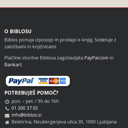
Noga
O BIBLOSU
Biblos ponuja izposojo in prodajo e-knjig. Sodeluje z
založbami in knjižnicami.
Plačilne storitve Biblosa zagotavljata
PayPal.com
in
Bankart
.
POTREBUJEŠ POMOČ?
pon. – pet. / 9h do 16h
01 200 37 05
info@biblos.si
Beletrina, Neubergerjeva ulica 30, 1000 Ljubljana