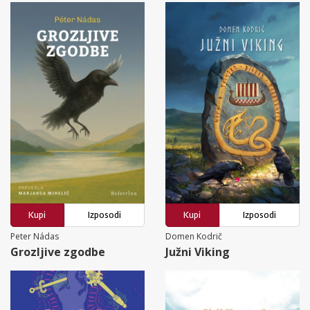
Kupi
Izposodi
Kupi
Izposodi
Peter Nádas
Domen Kodrič
Grozljive zgodbe
Južni Viking