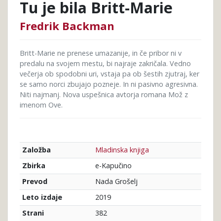
Tu je bila Britt-Marie
Fredrik Backman
Britt-Marie ne prenese umazanije, in če pribor ni v
predalu na svojem mestu, bi najraje zakričala. Vedno
večerja ob spodobni uri, vstaja pa ob šestih zjutraj, ker
se samo norci zbujajo pozneje. In ni pasivno agresivna.
Niti najmanj. Nova uspešnica avtorja romana Mož z
imenom Ove.
Mladinska knjiga
Založba
e-Kapučino
Zbirka
Nada Grošelj
Prevod
2019
Leto izdaje
382
Strani