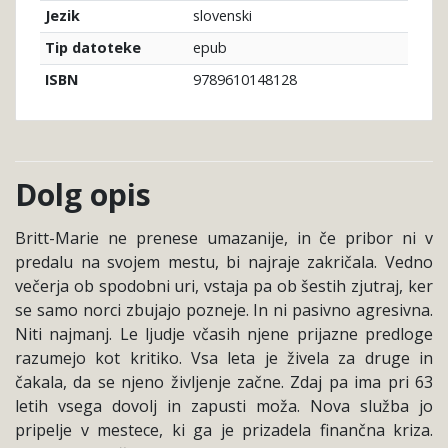
slovenski
Jezik
epub
Tip datoteke
9789610148128
ISBN
Dolg opis
Britt-Marie ne prenese umazanije, in če pribor ni v
predalu na svojem mestu, bi najraje zakričala. Vedno
večerja ob spodobni uri, vstaja pa ob šestih zjutraj, ker
se samo norci zbujajo pozneje. In ni pasivno agresivna.
Niti najmanj. Le ljudje včasih njene prijazne predloge
razumejo kot kritiko. Vsa leta je živela za druge in
čakala, da se njeno življenje začne. Zdaj pa ima pri 63
letih vsega dovolj in zapusti moža. Nova služba jo
pripelje v mestece, ki ga je prizadela finančna kriza.