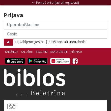
Skoči na vsebino
Pomoč pri prijavi ali registraciji
Prijava
Uporabniško
ime
Geslo
|
Pozabljeno geslo?
Želiš postati uporabnik?
KNJIŽNICE
ZALOŽBE
BRALNIKI
KAKO DELUJE
PIŠI NAM
Facebook
Biblos