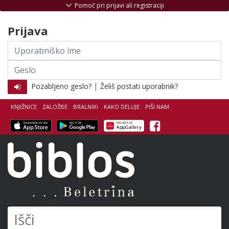
Skoči na vsebino
Pomoč pri prijavi ali registraciji
Prijava
Uporabniško
ime
Geslo
|
Pozabljeno geslo?
Želiš postati uporabnik?
KNJIŽNICE
ZALOŽBE
BRALNIKI
KAKO DELUJE
PIŠI NAM
Facebook
Biblos