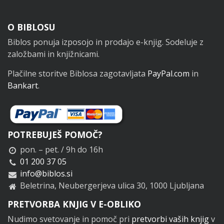
Noga
O BIBLOSU
Biblos ponuja izposojo in prodajo e-knjig. Sodeluje z
založbami in knjižnicami.
Plačilne storitve Biblosa zagotavljata
PayPal.com
in
Bankart
.
POTREBUJEŠ POMOČ?
pon. – pet. / 9h do 16h
01 200 37 05
info@biblos.si
Beletrina, Neubergerjeva ulica 30, 1000 Ljubljana
PRETVORBA KNJIG V E-OBLIKO
Nudimo svetovanje in pomoč pri
pretvorbi vaših knjig
v