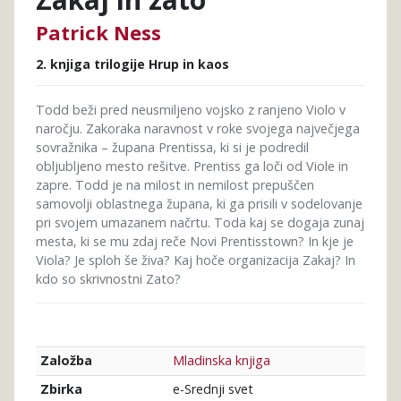
Patrick Ness
2. knjiga trilogije Hrup in kaos
Todd beži pred neusmiljeno vojsko z ranjeno Violo v
naročju. Zakoraka naravnost v roke svojega največjega
sovražnika – župana Prentissa, ki si je podredil
obljubljeno mesto rešitve. Prentiss ga loči od Viole in
zapre. Todd je na milost in nemilost prepuščen
samovolji oblastnega župana, ki ga prisili v sodelovanje
pri svojem umazanem načrtu. Toda kaj se dogaja zunaj
mesta, ki se mu zdaj reče Novi Prentisstown? In kje je
Viola? Je sploh še živa? Kaj hoče organizacija Zakaj? In
kdo so skrivnostni Zato?
Mladinska knjiga
Založba
e-Srednji svet
Zbirka