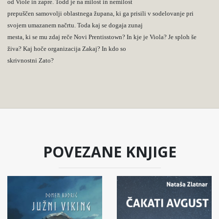
od Viole in zapre. Todd je na milost in nemilost
prepuščen samovolji oblastnega župana, ki ga prisili v sodelovanje pri
svojem umazanem načrtu. Toda kaj se dogaja zunaj
mesta, ki se mu zdaj reče Novi Prentisstown? In kje je Viola? Je sploh še
živa? Kaj hoče organizacija Zakaj? In kdo so
skrivnostni Zato?
POVEZANE KNJIGE