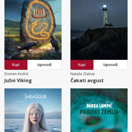
Kupi
Izposodi
Kupi
Izposodi
Domen Kodrič
Nataša Zlatnar
Južni Viking
Čakati avgust