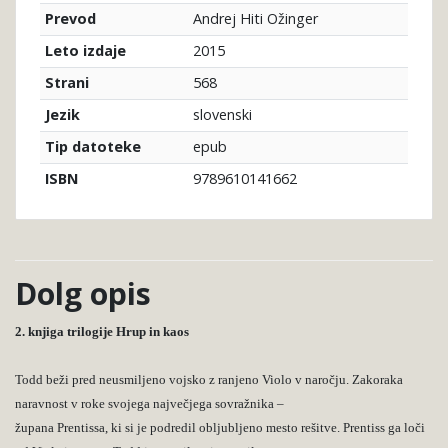
Andrej Hiti Ožinger
Prevod
2015
Leto izdaje
568
Strani
slovenski
Jezik
epub
Tip datoteke
9789610141662
ISBN
Dolg opis
2. knjiga trilogije Hrup in kaos
Todd beži pred neusmiljeno vojsko z ranjeno Violo v naročju. Zakoraka
naravnost v roke svojega največjega sovražnika –
župana Prentissa, ki si je podredil obljubljeno mesto rešitve. Prentiss ga loči