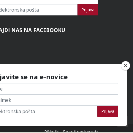
ijavi se na novice
Prijava
AJDI NAS NA FACEBOOKU
ijavite se na e-novice
Prijava
Na
na
Piškotki
Pogoji poslovanja