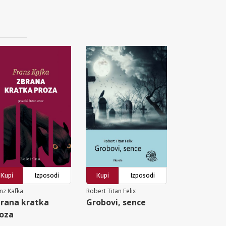
Kupi
Izposodi
Kupi
Izposodi
nz Kafka
Robert Titan Felix
rana kratka
Grobovi, sence
oza