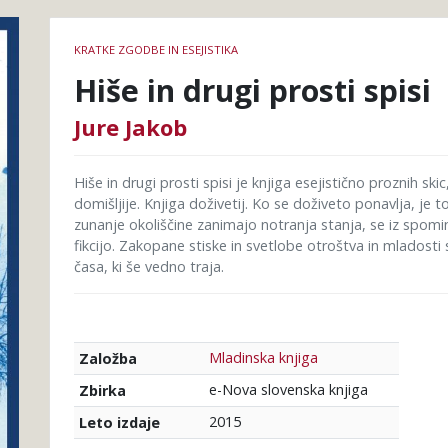
Podrobnosti
KRATKE ZGODBE IN ESEJISTIKA
knjige
Hiše in drugi prosti spisi
Jure Jakob
Hiše in drugi prosti spisi je knjiga esejistično proznih sk
domišljije. Knjiga doživetij. Ko se doživeto ponavlja, je t
zunanje okoliščine zanimajo notranja stanja, se iz spom
fikcijo. Zakopane stiske in svetlobe otroštva in mladosti
časa, ki še vedno traja.
Mladinska knjiga
Založba
e-Nova slovenska knjiga
Zbirka
2015
Leto izdaje