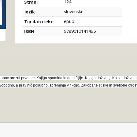
124
Strani
slovenski
Jezik
epub
Tip datoteke
9789610141495
ISBN
Jakobov prozni prvenec. Knjiga spomina in domišljije. Knjiga doživetij. Ko se doživeto 
obodno, a prav nič poljubno, spreminja v fikcijo. Zakopane stiske in svetlobe otroš