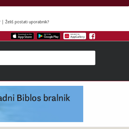
|
?
Želiš postati uporabnik?
Facebook