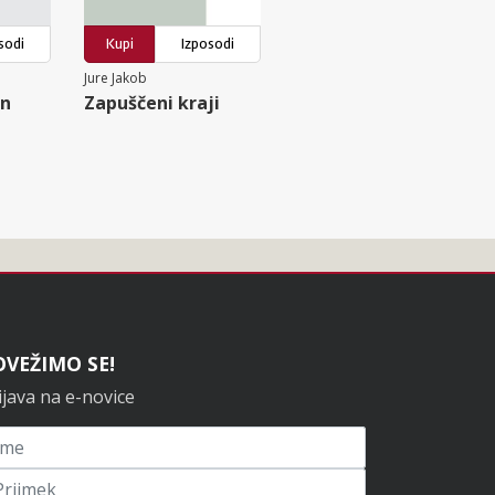
sodi
Kupi
Izposodi
Jure Jakob
en
Zapuščeni kraji
OVEŽIMO SE!
ijava na e-novice