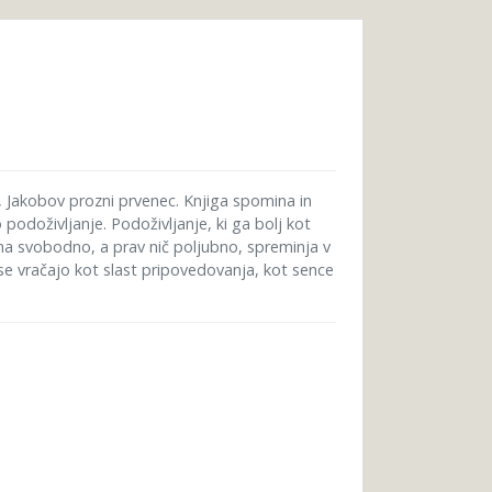
ic, Jakobov prozni prvenec. Knjiga spomina in
o podoživljanje. Podoživljanje, ki ga bolj kot
ina svobodno, a prav nič poljubno, spreminja v
 se vračajo kot slast pripovedovanja, kot sence