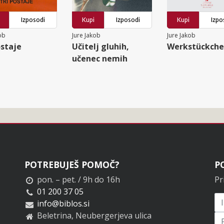
Izposodi
Kupi
Izposodi
Kupi
Izpo
ob
Jure Jakob
Jure Jakob
ostaje
Učitelj gluhih,
Werkstückch
učenec nemih
POTREBUJEŠ POMOČ?
P
pon. – pet. / 9h do 16h
Pr
01 200 37 05
info@biblos.si
Beletrina, Neubergerjeva ulica