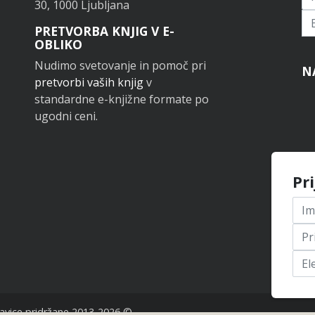
30, 1000 Ljubljana
Pr
PRETVORBA KNJIG V E-
OBLIKO
Nudimo svetovanje in pomoč pri
N
pretvorbi vaših knjig
v
standardne e-knjižne formate po
ugodni ceni.
Pr
avice pridržane 2013-2026 ©