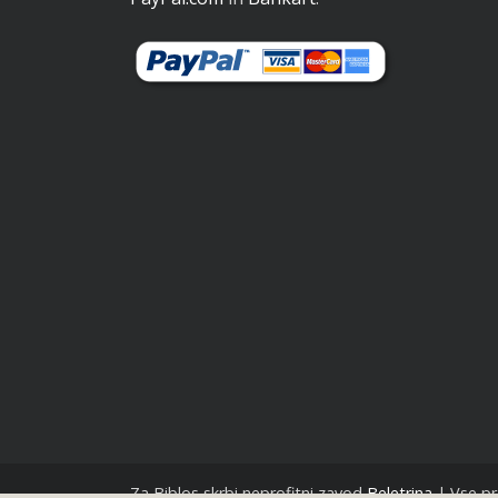
Za Biblos skrbi neprofitni zavod
Beletrina
| Vse pr