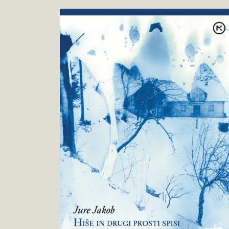
Jure
Pokukaj
Jakob
v
:
knjigo
Hiše
in
drugi
prosti
spisi