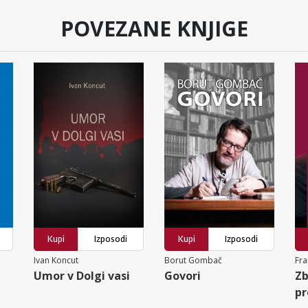
POVEZANE KNJIGE
Kupi
Izposodi
Kupi
Izposodi
Ivan Koncut
Borut Gombač
Fra
Umor v Dolgi vasi
Govori
Zb
pr