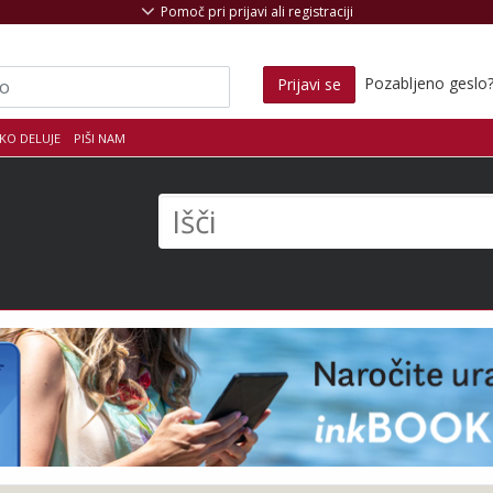
Pomoč pri prijavi ali registraciji
Pozabljeno geslo
Prijavi se
KO DELUJE
PIŠI NAM
s
Išči