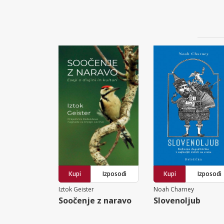
Kupi
Izposodi
Kupi
Izposodi
Iztok Geister
Noah Charney
Soočenje z naravo
Slovenoljub