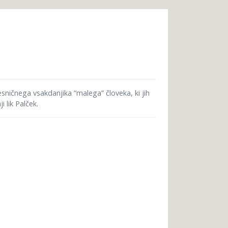
resničnega vsakdanjika “malega” človeka, ki jih
 lik Palček.