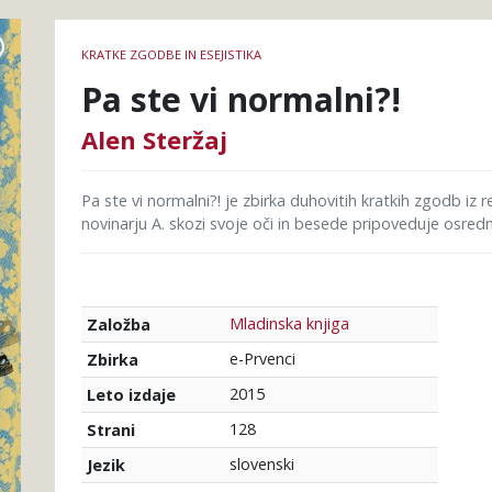
Podrobnosti
KRATKE ZGODBE IN ESEJISTIKA
knjige
Pa ste vi normalni?!
Alen Steržaj
Pa ste vi normalni?! je zbirka duhovitih kratkih zgodb iz 
novinarju A. skozi svoje oči in besede pripoveduje osrednji
Mladinska knjiga
Založba
e-Prvenci
Zbirka
2015
Leto izdaje
128
Strani
slovenski
Jezik