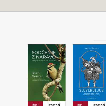
Kupi
Izposodi
Kupi
Izposodi