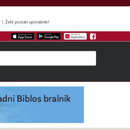
|
?
Želiš postati uporabnik?
Facebook