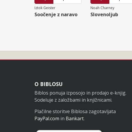
Iztok Geister
Noah Charney
Soočenje z naravo
Slovenoljub
Noga
O BIBLOSU
Biblos ponuja izposojo in prodajo e-knjig.
Sodeluje z založbami in knjižnicami.
Plačilne storitve Biblosa zagotavljata
PayPal.com
in
Bankart
.