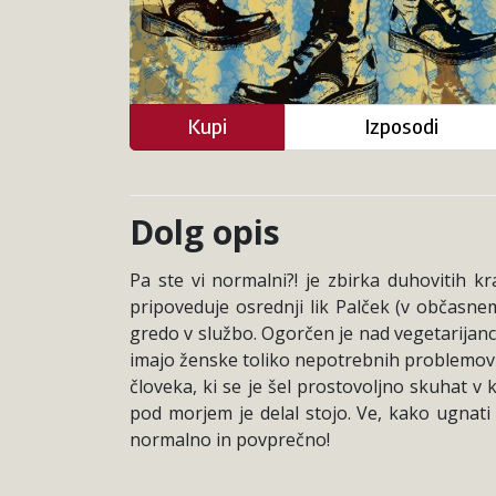
Kupi
Izposodi
Dolg opis
Pa ste vi normalni?! je zbirka duhovitih k
pripoveduje osrednji lik Palček (v občasn
gredo v službo. Ogorčen je nad vegetarijanci,
imajo ženske toliko nepotrebnih problemov
človeka, ki se je šel prostovoljno skuhat v
pod morjem je delal stojo. Ve, kako ugnati 
normalno in povprečno!