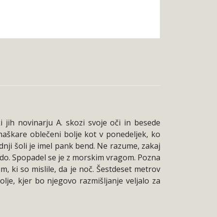
 jih novinarju A. skozi svoje oči in besede
aškare oblečeni bolje kot v ponedeljek, ko
ednji šoli je imel pank bend. Ne razume, zakaj
do. Spopadel se je z morskim vragom. Pozna
, ki so mislile, da je noč. Šestdeset metrov
lje, kjer bo njegovo razmišljanje veljalo za