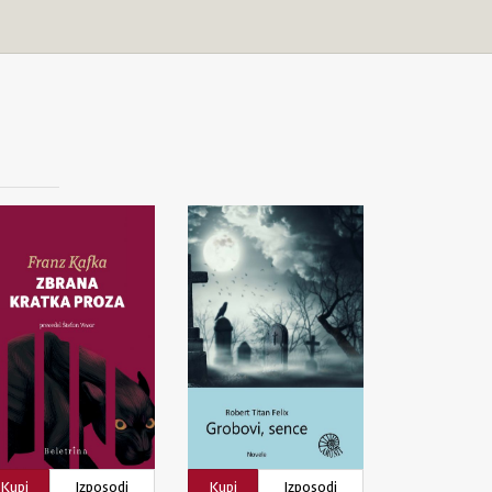
Kupi
Izposodi
Kupi
Izposodi