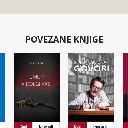
POVEZANE KNJIGE
Kupi
Izposodi
Kupi
Izposodi