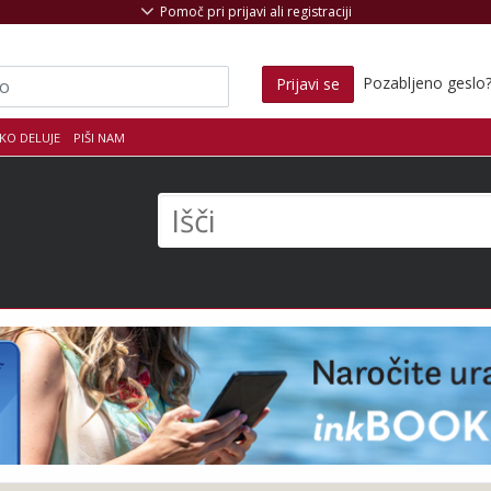
Pomoč pri prijavi ali registraciji
Pozabljeno geslo
Prijavi se
KO DELUJE
PIŠI NAM
s
Išči