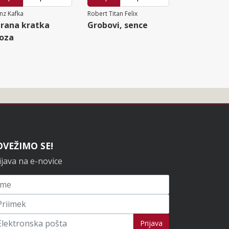
nz Kafka
Robert Titan Felix
rana kratka
Grobovi, sence
oza
OVEŽIMO SE!
ijava na e-novice
ijavi se na novice
Prijava