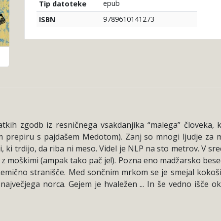
epub
Tip datoteke
9789610141273
ISBN
ratkih zgodb iz resničnega vsakdanjika “malega” človeka, ki
em prepiru s pajdašem Medotom). Zanj so mnogi ljudje za m
 ki trdijo, da riba ni meso. Videl je NLP na sto metrov. V sr
 z moškimi (ampak tako pač je!). Pozna eno madžarsko bese
 kemično stranišče. Med sončnim mrkom se je smejal kokošim
največjega norca. Gejem je hvaležen ... In še vedno išče oko