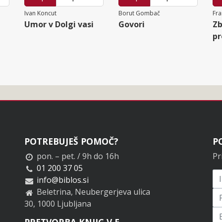
Ivan Koncut
Borut Gombač
Fra
Umor v Dolgi vasi
Govori
Zb
pr
POTREBUJEŠ POMOČ?
P
pon. – pet. / 9h do 16h
Pr
01 200 37 05
info@biblos.si
Beletrina, Neubergerjeva ulica
30, 1000 Ljubljana
Pr
PRETVORBA KNJIG V E-