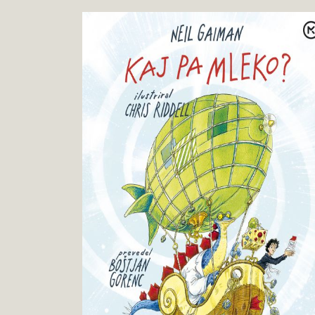
Niel
Pokukaj
Gaiman
v
:
knjigo
Kaj
pa
mleko?