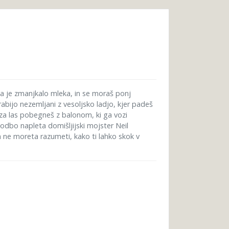
 da je zmanjkalo mleka, in se moraš ponj
rabijo nezemljani z vesoljsko ladjo, kjer padeš
 za las pobegneš z balonom, ki ga vozi
zgodbo napleta domišljijski mojster Neil
n ne moreta razumeti, kako ti lahko skok v