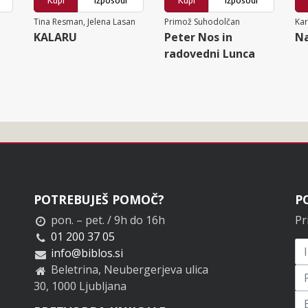
Kupi
Izposodi
Kupi
Izposodi
Tina Resman, Jelena Lasan
Primož Suhodolčan
Ka
KALARU
Peter Nos in
Na
radovedni Lunca
POTREBUJEŠ POMOČ?
P
pon. – pet. / 9h do 16h
Pr
01 200 37 05
info@biblos.si
Beletrina, Neubergerjeva ulica
30, 1000 Ljubljana
Pr