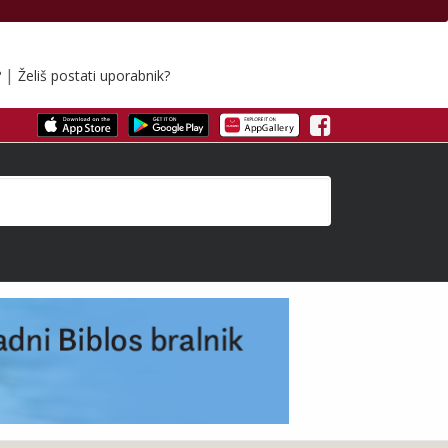
|
?
Želiš postati uporabnik?
Facebook