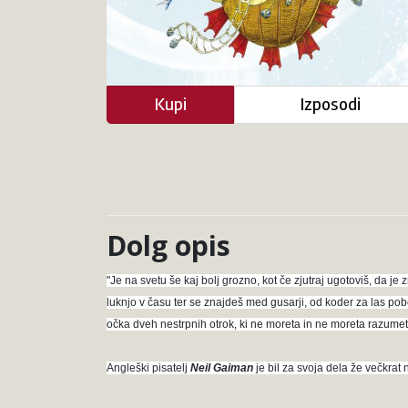
Kupi
Izposodi
Dolg opis
"Je na svetu še kaj bolj grozno, kot če zjutraj ugotoviš, da j
luknjo v času ter se znajdeš med gusarji, od koder za las pob
očka dveh nestrpnih otrok, ki ne moreta in ne moreta razumeti
Angleški pisatelj
Neil Gaiman
je bil za svoja dela že večkrat 