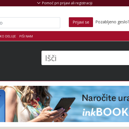
Pomoč pri prijavi ali registraciji
Pozabljeno geslo
Prijavi se
KO DELUJE
PIŠI NAM
s
Išči