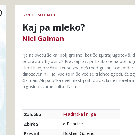
Podrobnosti
E-KNJIGE ZA OTROKE
knjige
Kaj pa mleko?
Niel Gaiman
"Je na svetu še kaj bolj grozno, kot če zjutraj ugotoviš,
odpraviti v trgovino? Pravzaprav, ja. Lahko te na poti ug
skozi luknjo v času ter se znajdeš med gusarji, od koder
dinozaver in … Ja, vse to in še več se ti lahko zgodi, če 
Gaiman. Ali pa očka dveh nestrpnih otrok, ki ne moreta i
trgovino vzame toliko časa.
Mladinska knjiga
Založba
e-Pisanice
Zbirka
Boštjan Gorenc
Prevod