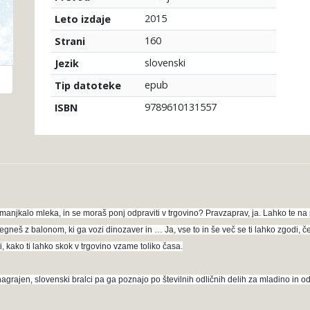
2015
Leto izdaje
160
Strani
slovenski
Jezik
epub
Tip datoteke
9789610131557
ISBN
e zmanjkalo mleka, in se moraš ponj odpraviti v trgovino? Pravzaprav, ja. Lahko te na
egneš z balonom, ki ga vozi dinozaver in … Ja, vse to in še več se ti lahko zgodi, č
, kako ti lahko skok v trgovino vzame toliko časa.
nagrajen, slovenski bralci pa ga poznajo po številnih odličnih delih za mladino in od