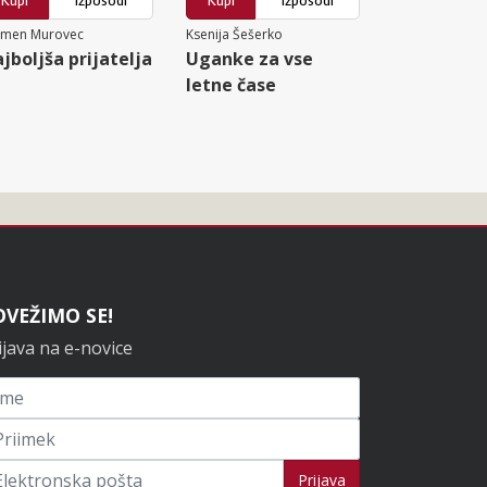
Kupi
Izposodi
Kupi
Izposodi
rmen Murovec
Ksenija Šešerko
jboljša prijatelja
Uganke za vse
letne čase
OVEŽIMO SE!
ijava na e-novice
ijavi se na novice
Prijava