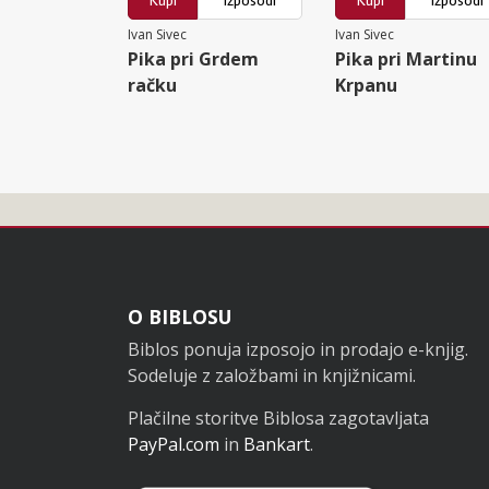
Kupi
Izposodi
Kupi
Izposodi
Ivan Sivec
Ivan Sivec
Pika pri Grdem
Pika pri Martinu
račku
Krpanu
Noga
O BIBLOSU
Biblos ponuja izposojo in prodajo e-knjig.
Sodeluje z založbami in knjižnicami.
Plačilne storitve Biblosa zagotavljata
PayPal.com
in
Bankart
.