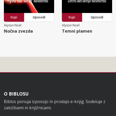
Kupi
Izposodi
Kupi
Izposodi
Alyson Noël
Alyson Noël
Nočna zvezda
Temni plamen
Noga
O BIBLOSU
Biblos ponuja izposojo in prodajo e-knjig. Sodeluje z
založbami in knjižnicami.