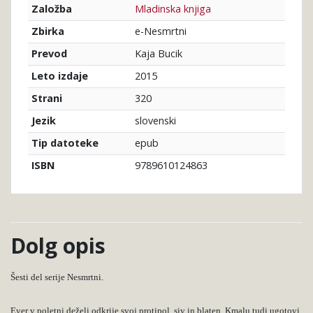
Mladinska knjiga
Založba
e-Nesmrtni
Zbirka
Kaja Bucik
Prevod
2015
Leto izdaje
320
Strani
slovenski
Jezik
epub
Tip datoteke
9789610124863
ISBN
Dolg opis
Šesti del serije Nesmrtni.
Ever v poletni deželi odkrije svoj protipol, siv in blaten. Kmalu tudi ugotovi,