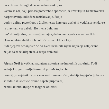
da se ta širi. Ko ugleda nenavadno starko, za
katero se zdi, da ji prinaša pomembno sporočilo, se Ever kljub Damenovemu
nasprotovanju odloči za raziskovanje. Pot jo
vodi v daljno preteklost, v življenje, za katerega doslej ni vedela, a vendar se
je prav tam vse začelo. Bo njena duhovna
moč dovolj trdna, bo dovolj vztrajna, da bo premagala vse ovire? Ji bo
Damen lahko sledil ali bo obtičal v preteklosti, ki je
tudi njegova sedanjost? Se bo Ever uresničila njena največja zatajevana
želja: da bi še kdaj srečala svojo družino?
Alyson Noël
je večkrat nagrajena avtorica mednarodnih uspešnic. Tudi
zadnja knjiga iz serije Nesmrtni prinaša to, kar buri
domišljijo najstnikov po vsem svetu: romantično, stoletja trajajočo ljubezen
sorodnih duš ter vse prvine napete pripovedi,
zaradi katerih knjige ni mogoče odložiti.