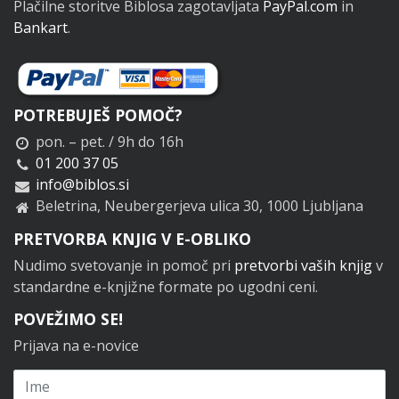
Plačilne storitve Biblosa zagotavljata
PayPal.com
in
Bankart
.
POTREBUJEŠ POMOČ?
pon. – pet. / 9h do 16h
01 200 37 05
info@biblos.si
Beletrina, Neubergerjeva ulica 30, 1000 Ljubljana
PRETVORBA KNJIG V E-OBLIKO
Nudimo svetovanje in pomoč pri
pretvorbi vaših knjig
v
standardne e-knjižne formate po ugodni ceni.
POVEŽIMO SE!
Prijava na e-novice