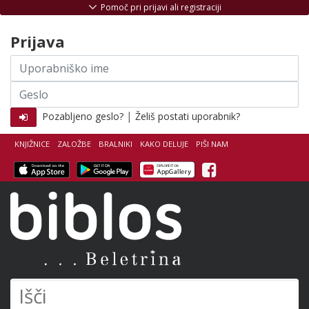
Skoči na vsebino
Pomoč pri prijavi ali registraciji
Prijava
Uporabniško
ime
Geslo
|
Pozabljeno geslo?
Želiš postati uporabnik?
KNJIŽNICE
ZALOŽBE
BRALNIKI
KAKO DELUJE
PIŠI NAM
Facebook
Biblos