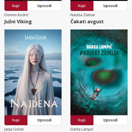
Kupi
Izposodi
Kupi
Izposodi
Domen Kodrič
Nataša Zlatnar
Južni Viking
Čakati avgust
Kupi
Izposodi
Kupi
Izposodi
Janja Golob
Darka Lampič