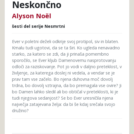
Neskončno
Alyson Noël
šesti del serije Nesmrtni
Ever v poletni deželi odkrije svoj protipol, siv in blaten.
Kmalu tudi ugotovi, da se ta širi. Ko ugleda nenavadno
starko, za katero se zdi, da ji prinaša pomembno
sporočilo, se Ever kljub Damenovemu nasprotovanju
odloči za raziskovanje. Pot jo vodi v daljno preteklost, v
življenje, za katerega doslej ni vedela, a vendar se je
prav tam vse začelo. Bo njena duhovna moč dovolj
trdna, bo dovolj vztrajna, da bo premagala vse ovire? Ji
bo Damen lahko sledil ali bo obtičal v preteklosti, ki je
tudi njegova sedanjost? Se bo Ever uresničila njena
največja zatajevana želja: da bi še kdaj srečala svojo
družino?