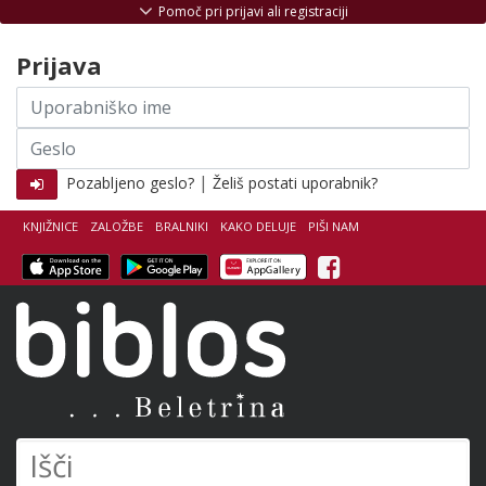
Skoči na vsebino
Pomoč pri prijavi ali registraciji
Prijava
Uporabniško
ime
Geslo
|
Pozabljeno geslo?
Želiš postati uporabnik?
KNJIŽNICE
ZALOŽBE
BRALNIKI
KAKO DELUJE
PIŠI NAM
Facebook
Biblos