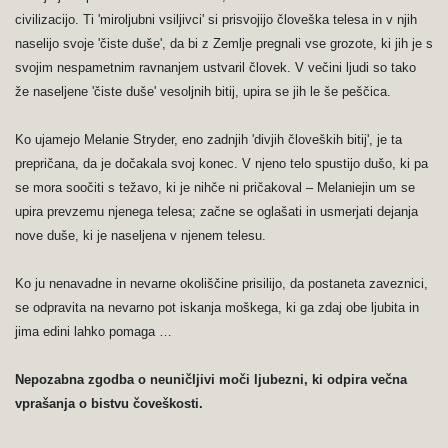
civilizacijo. Ti 'miroljubni vsiljivci' si prisvojijo človeška telesa in v njih
naselijo svoje 'čiste duše', da bi z Zemlje pregnali vse grozote, ki jih je s
svojim nespametnim ravnanjem ustvaril človek. V večini ljudi so tako
že naseljene 'čiste duše' vesoljnih bitij, upira se jih le še peščica.
Ko ujamejo Melanie Stryder, eno zadnjih 'divjih človeških bitij', je ta
prepričana, da je dočakala svoj konec. V njeno telo spustijo dušo, ki pa
se mora soočiti s težavo, ki je nihče ni pričakoval – Melaniejin um se
upira prevzemu njenega telesa; začne se oglašati in usmerjati dejanja
nove duše, ki je naseljena v njenem telesu.
Ko ju nenavadne in nevarne okoliščine prisilijo, da postaneta zaveznici,
se odpravita na nevarno pot iskanja moškega, ki ga zdaj obe ljubita in
jima edini lahko pomaga …
Nepozabna zgodba o neuničljivi moči ljubezni, ki odpira večna
vprašanja o bistvu čoveškosti.