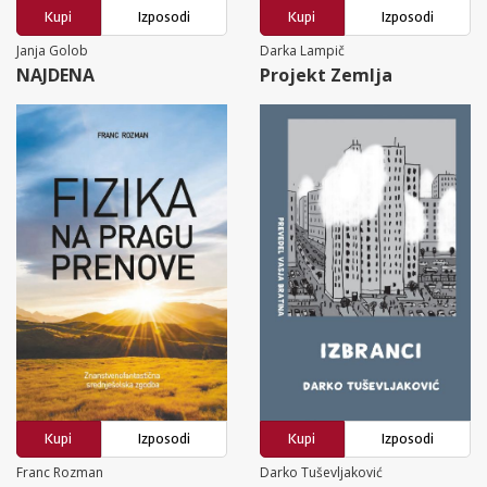
Kupi
Izposodi
Kupi
Izposodi
Janja Golob
Darka Lampič
NAJDENA
Projekt Zemlja
Kupi
Izposodi
Kupi
Izposodi
Franc Rozman
Darko Tuševljaković