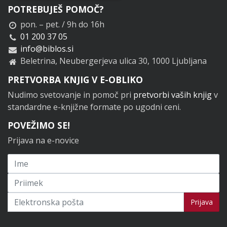
POTREBUJEŠ POMOČ?
pon. – pet. / 9h do 16h
01 200 37 05
info@biblos.si
Beletrina, Neubergerjeva ulica 30, 1000 Ljubljana
PRETVORBA KNJIG V E-OBLIKO
Nudimo svetovanje in pomoč pri
pretvorbi vaših knjig
v
standardne e-knjižne formate po ugodni ceni.
POVEŽIMO SE!
Prijava na e-novice
Prijavi se na novice
Prijava