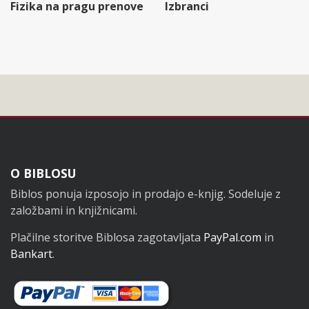
Fizika na pragu prenove
Izbranci
Noga
O BIBLOSU
Biblos ponuja izposojo in prodajo e-knjig. Sodeluje z
založbami in knjižnicami.
Plačilne storitve Biblosa zagotavljata
PayPal.com
in
Bankart
.