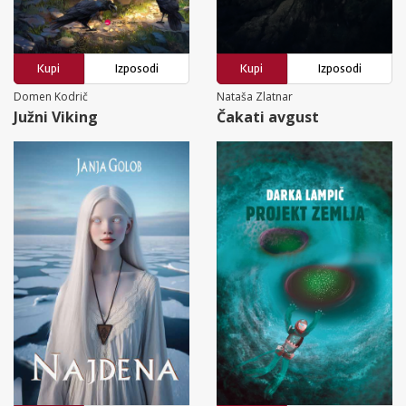
Kupi
Izposodi
Kupi
Izposodi
Domen Kodrič
Nataša Zlatnar
Južni Viking
Čakati avgust