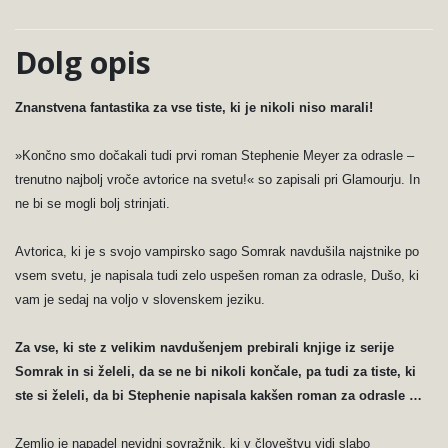
Dolg opis
Znanstvena fantastika za vse tiste, ki je nikoli niso marali!
»Končno smo dočakali tudi prvi roman Stephenie Meyer za odrasle –
trenutno najbolj vroče avtorice na svetu!« so zapisali pri Glamourju. In
ne bi se mogli bolj strinjati.
Avtorica, ki je s svojo vampirsko sago Somrak navdušila najstnike po
vsem svetu, je napisala tudi zelo uspešen roman za odrasle, Dušo, ki
vam je sedaj na voljo v slovenskem jeziku.
Za vse, ki ste z velikim navdušenjem prebirali knjige iz serije
Somrak in si želeli, da se ne bi nikoli končale, pa tudi za tiste, ki
ste si želeli, da bi Stephenie napisala kakšen roman za odrasle …
Zemljo je napadel nevidni sovražnik, ki v človeštvu vidi slabo