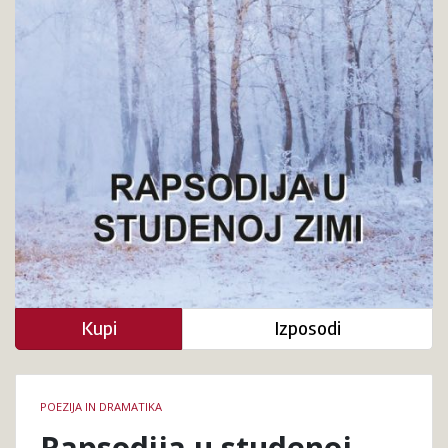
Kupi
Izposodi
Podrobnosti
POEZIJA IN DRAMATIKA
knjige
Rapsodija u studenoj