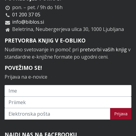
pon. – pet. / 9h do 16h
01 200 37 05
info@biblos.si
Beletrina, Neubergerjeva ulica 30, 1000 Ljubljana
PRETVORBA KNJIG V E-OBLIKO
Nudimo svetovanje in pomoč pri
pretvorbi vaših knjig
v
standardne e-knjižne formate po ugodni ceni.
POVEŽIMO SE!
Prijava na e-novice
Prijavi se na novice
Prijava
NAJDI NAS NA FACEBOOKU