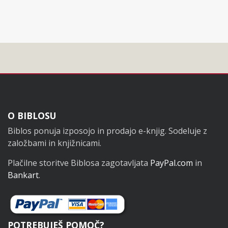
Noga
O BIBLOSU
Biblos ponuja izposojo in prodajo e-knjig. Sodeluje z
založbami in knjižnicami.
Plačilne storitve Biblosa zagotavljata
PayPal.com
in
Bankart
.
POTREBUJEŠ POMOČ?