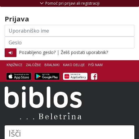
Skoči na vsebino
Pomoč pri prijavi ali registraciji
Prijava
Uporabniško
ime
Geslo
|
Pozabljeno geslo?
Želiš postati uporabnik?
KNJIŽNICE
ZALOŽBE
BRALNIKI
KAKO DELUJE
PIŠI NAM
Facebook
Biblos