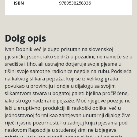
9789538258336
ISBN
Dolg opis
Ivan Dobnik već je dugo prisutan na slovenskoj
pjesničkoj sceni, iako se drži u pozadini, ne nameće se u
središte i tiho, ali ustrajno dotjeruje svoje pjesme u
tišini svoje samotne radionice negdje na rubu. Podsjeća
na kakvog slikara pejzaža, koji se iz velikog grada
povukao u provinciju i ondje u dijalogu sa svojim
slikarstvom stvara u bogatoj paleti bjelina pročišćene,
iako strogo nadzirane pejzaže. Moć njegove poezije ne
leži u eruptivnoj produkciji ili raskoški oblika, već u
jednostavnoj formi kao zahtjevan unutarnji dijalog žive
riječi i jasne pozornosti. I u zadnjoj knjizi pjesama pod
naslovom Rapsodija u studenoj zimi ne izbjegava