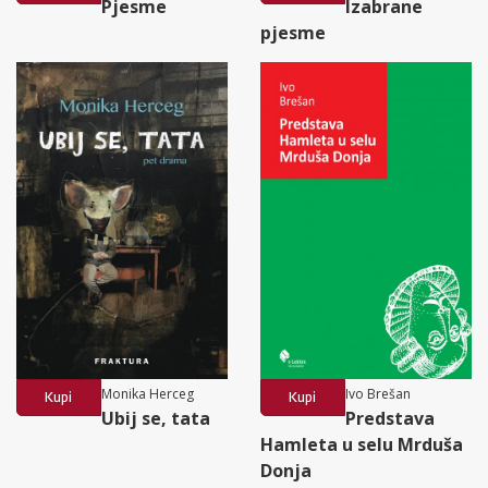
Pjesme
Izabrane
pjesme
Monika Herceg
Ivo Brešan
Kupi
Kupi
Ubij se, tata
Predstava
Hamleta u selu Mrduša
Donja