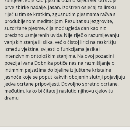
zahtjeve, koje kao pjesnik odano slijedi već od svoje
prve zbirke nadalje. Jasan, izoštren osjećaj za lirsku
riječ u tim se kratkim, zgusnutim pjesmama račva s
produbljenom meditacijom. Rezultat su jezgrovite,
suzdržane pjesme, čija moć ugleda dan kao niz
precizno usmjerenih uvida. Nije riječ o razumijevanju
vanjskih stanja ili slika, već o čistoj lirici na raskrižju
između vještine, svijesti o funkcijama jezika i
intenzivnim ontološkim stanjima. Na ovoj pozadini
poezija Ivana Dobnika potiče nas na razmišljanje o
intimnim pejzažima do bjeline izljuštene kristalne
jasnoće koje se poput kakvih obojenih slutnji pojavljuju
jedva ocrtane pripovijesti. Dovoljno spretno ocrtane,
međutim, kako bi čitatelj naslutio njihovu cjelovitu
dramu.