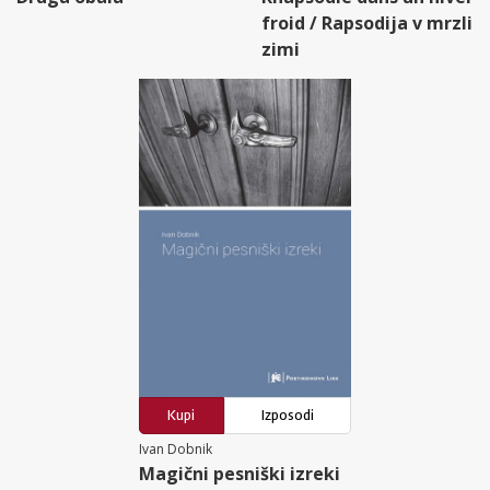
froid / Rapsodija v mrzli
zimi
Kupi
Izposodi
Ivan Dobnik
Magični pesniški izreki