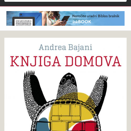
Išči
Andrea
Pokukaj
Bajani
v
:
knjigo
Knjiga
domova