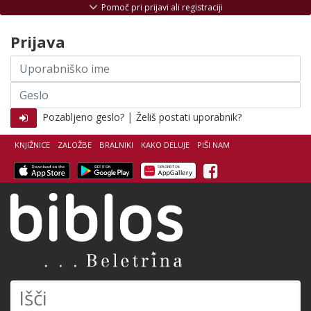
Skoči na vsebino
Pomoč pri prijavi ali registraciji
Prijava
Uporabniško
ime
Geslo
|
Pozabljeno geslo?
Želiš postati uporabnik?
KNJIŽNICE
ZALOŽBE
BRALNIKI
KAKO DELUJE
PIŠI NAM
Facebook
Biblos