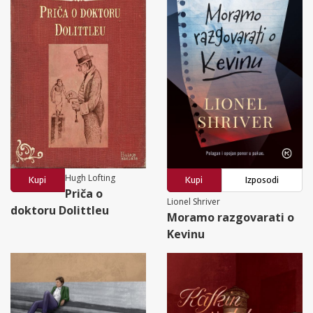
Hugh Lofting
Kupi
Kupi
Izposodi
Priča o
Lionel Shriver
doktoru Dolittleu
Moramo razgovarati o
Kevinu