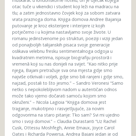
muškarac u londonskome hotelu; on je dječak kojega
otac tuče u vikendici i student koji leži na madracu na
tlu; a zatim jednostavno čovjek koji za sobom zatvara
vrata praznoga doma. Knjiga domova Andree Bajanija
putovanje je kroz eksterijere i interijere iz kojih
potječemo i u kojima nastavljamo svoje živote. U
romanu jedinstvenome po strukturi, poeziji i viziji jedan
od ponajboljih talijanskih pisaca svoje generacije
oslikava velebnu fresku sentimentalnoga odgoja u
kvadratnim metrima, ispisuje biografiju prostorā i
vremenā koji su nas donijeli na svijet. “Kao nitko prije
njega, Bajani pretražuje sva ona mjesta gdje smo
najviše otkrivali i voljeli, gdje smo bili ranjeni i gdje smo,
najzad, postali to što jesmo.” – Sandro Veronesi “Samo
netko s nepokolebljivom nadom u autentičan odnos
može tako vjerno dočarati samoću kojom smo
okruženi.” – Nicola Lagioia “Knjiga domova jest
traganje, mukotrpno i rasvjetljujuće, za novim
odgovorima na staro pitanje: Tko sam? Svi mi ujedno
smo i svoji domovi.” – Claudia Durastanti “Uz Rachel
Cusk, Ottessu Moshfegh, Annie Ernaux, Joyce Carol
Oates i Richarda Powersa, Andrea Bajani jedan je od