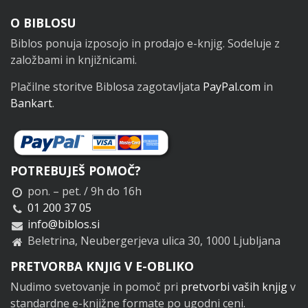
Noga
O BIBLOSU
Biblos ponuja izposojo in prodajo e-knjig. Sodeluje z
založbami in knjižnicami.
Plačilne storitve Biblosa zagotavljata
PayPal.com
in
Bankart
.
POTREBUJEŠ POMOČ?
pon. – pet. / 9h do 16h
01 200 37 05
info@biblos.si
Beletrina, Neubergerjeva ulica 30, 1000 Ljubljana
PRETVORBA KNJIG V E-OBLIKO
Nudimo svetovanje in pomoč pri
pretvorbi vaših knjig
v
standardne e-knjižne formate po ugodni ceni.