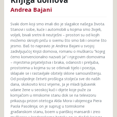
Andrea Bajani
Svaki dom koji smo imali dio je slagalice našega života.
Stanovi i sobe, kuće i automobili u kojima smo živjeli,
voljeli, bivali sretni ili neutješni – prostori su od kojih
možemo skrojiti priču o svemu što smo bili i onome što
jesmo. Baš to napravio je Andrea Bajani u svojoj
zadivljujućoj Knjizi domova, romanu o muškarcu “kojeg
ćemo konvencionalno nazvati Ja” i njegovim domovima
– mjestima prijateljstva i braka, odanosti i preljuba,
prostorima u kojima su se otkrivali tijelo i poezija,
sklapale se i rastavljale obitelji sklone samouništenju.
Od posljednje četvrti prošloga stoljeća sve do naših
dana, skokovito kroz vrijeme, Ja je mladi ljubavnik
udane žene u seoskoj kući i dijete koje puže za
kornjačom u rimskome stanu dok se na televizoru
prikazuju prizori otetoga Alda Mora i ubijenoga Piera
Paola Pasolinija; on je suprug u torinskome
građanskom stanu, boem u pariškoj mansardi i zreo