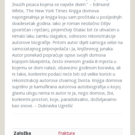
živućih pisaca kojima se najviše divim.” – Edmund
White, The New York Times Knjiga domova
najoriginalnija je knjiga koju sam pročitala u posljednjih
dvadesetak godina. Iako je roman neobično čitljiv
(poetičan i nježan), prijemčiviji čitalac bit će uhvaćen u
nimalo laku zamku slagalice, odnosno rekonstrukcije
autorove biografije. Pritom autor dijeli samoga sebe na
samozatajnog pripovjedača i Ja, književnog junaka.
Autor ponekad popraćuje opise svojih domova
kopijom blueprinta, često imenom grada ili mjesta u
kojemu se dom nalazi, obavezno godinom boravka, ali
ni takvi, konkretni podaci neće biti od velike koristi u
rekonstrukciji autorova stvarnog života. Knjiga domova
suptilno je kamuflirana autorova autobiografija u kojoj
glavnu ulogu nema ni autor ni Ja, nego domovi, živi,
konkretni prostori, koje, paradoksalno, doživljavamo
kao snove. – Dubravka Ugrešić
Fraktura
Založba