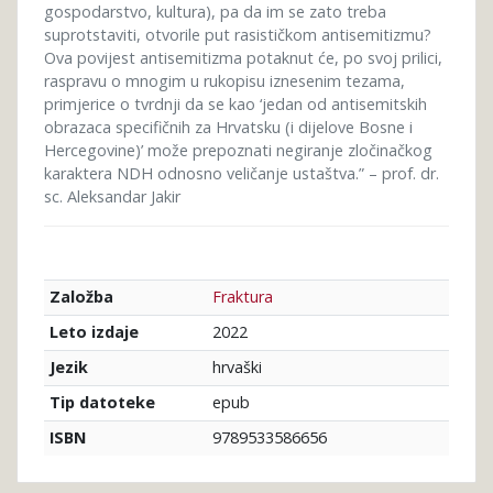
gospodarstvo, kultura), pa da im se zato treba
suprotstaviti, otvorile put rasističkom antisemitizmu?
Ova povijest antisemitizma potaknut će, po svoj prilici,
raspravu o mnogim u rukopisu iznesenim tezama,
primjerice o tvrdnji da se kao ‘jedan od antisemitskih
obrazaca specifičnih za Hrvatsku (i dijelove Bosne i
Hercegovine)’ može prepoznati negiranje zločinačkog
karaktera NDH odnosno veličanje ustaštva.” – prof. dr.
sc. Aleksandar Jakir
Fraktura
Založba
2022
Leto izdaje
hrvaški
Jezik
epub
Tip datoteke
9789533586656
ISBN