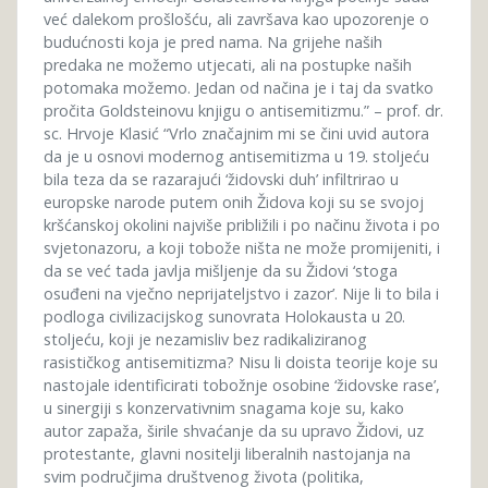
već dalekom prošlošću, ali završava kao upozorenje o
budućnosti koja je pred nama. Na grijehe naših
predaka ne možemo utjecati, ali na postupke naših
potomaka možemo. Jedan od načina je i taj da svatko
pročita Goldsteinovu knjigu o antisemitizmu.” – prof. dr.
sc. Hrvoje Klasić “Vrlo značajnim mi se čini uvid autora
da je u osnovi modernog antisemitizma u 19. stoljeću
bila teza da se razarajući ‘židovski duh’ infiltrirao u
europske narode putem onih Židova koji su se svojoj
kršćanskoj okolini najviše približili i po načinu života i po
svjetonazoru, a koji tobože ništa ne može promijeniti, i
da se već tada javlja mišljenje da su Židovi ‘stoga
osuđeni na vječno neprijateljstvo i zazor’. Nije li to bila i
podloga civilizacijskog sunovrata Holokausta u 20.
stoljeću, koji je nezamisliv bez radikaliziranog
rasističkog antisemitizma? Nisu li doista teorije koje su
nastojale identificirati tobožnje osobine ‘židovske rase’,
u sinergiji s konzervativnim snagama koje su, kako
autor zapaža, širile shvaćanje da su upravo Židovi, uz
protestante, glavni nositelji liberalnih nastojanja na
svim područjima društvenog života (politika,