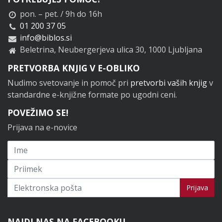
pon. – pet. / 9h do 16h
01 200 37 05
info@biblos.si
Beletrina, Neubergerjeva ulica 30, 1000 Ljubljana
PRETVORBA KNJIG V E-OBLIKO
Nudimo svetovanje in pomoč pri
pretvorbi vaših knjig
v
standardne e-knjižne formate po ugodni ceni.
POVEŽIMO SE!
Prijava na e-novice
Prijavi se na novice
Prijava
NAJDI NAS NA FACEBOOKU