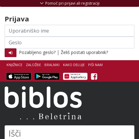
Skoči na vsebino
Pomoč pri prijavi ali registraciji
Prijava
Uporabniško
ime
Geslo
|
Pozabljeno geslo?
Želiš postati uporabnik?
KNJIŽNICE
ZALOŽBE
BRALNIKI
KAKO DELUJE
PIŠI NAM
Facebook
Biblos