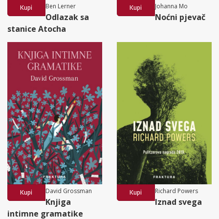
Ben Lerner
Johanna Mo
Kupi
Kupi
Odlazak sa
Noćni pjevač
stanice Atocha
David Grossman
Richard Powers
Kupi
Kupi
Knjiga
Iznad svega
intimne gramatike