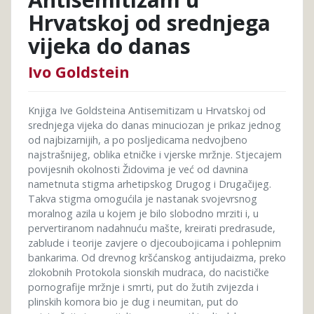
Hrvatskoj od srednjega
vijeka do danas
Ivo Goldstein
Knjiga Ive Goldsteina Antisemitizam u Hrvatskoj od
srednjega vijeka do danas minuciozan je prikaz jednog
od najbizarnijih, a po posljedicama nedvojbeno
najstrašnijeg, oblika etničke i vjerske mržnje. Stjecajem
povijesnih okolnosti Židovima je već od davnina
nametnuta stigma arhetipskog Drugog i Drugačijeg.
Takva stigma omogućila je nastanak svojevrsnog
moralnog azila u kojem je bilo slobodno mrziti i, u
pervertiranom nadahnuću mašte, kreirati predrasude,
zablude i teorije zavjere o djecoubojicama i pohlepnim
bankarima. Od drevnog kršćanskog antijudaizma, preko
zlokobnih Protokola sionskih mudraca, do nacističke
pornografije mržnje i smrti, put do žutih zvijezda i
plinskih komora bio je dug i neumitan, put do