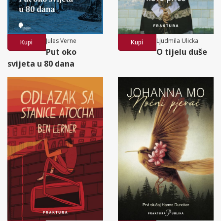
Jules Verne
Ljudmila Ulicka
Kupi
Kupi
Put oko
O tijelu duše
svijeta u 80 dana