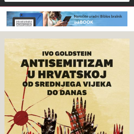
Išči
Ivo
Pokukaj
Goldstein
v
:
knjigo
Antisemitizam
u
Hrvatskoj
od
srednjega
vijeka