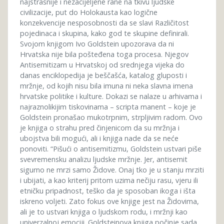
najstrašnije i nezacijeljene rane na tkivu ljudske
civilizacije, put do Holokausta kao logične
konzekvencije nesposobnosti da se slavi Različitost
pojedinaca i skupina, kako god te skupine definirali.
Svojom knjigom Ivo Goldstein upozorava da ni
Hrvatska nije bila pošteđena toga procesa. Njegov
Antisemitizam u Hrvatskoj od srednjega vijeka do
danas enciklopedija je beščašća, katalog gluposti i
mržnje, od kojih nisu bila imuna ni neka slavna imena
hrvatske politike i kulture. Dokazi se nalaze u arhivama i
najraznolikijim tiskovinama – scripta manent – koje je
Goldstein pronašao mukotrpnim, strpljivim radom. Ovo
je knjiga o strahu pred činjenicom da su mržnja i
ubojstva bili mogući, ali i knjiga nade da se neće
ponoviti. “Pišući o antisemitizmu, Goldstein ustvari piše
svevremensku analizu ljudske mržnje. Jer, antisemit
sigurno ne mrzi samo Židove. Onaj tko je u stanju mrziti
i ubijati, a kao kriterij pritom uzima nečiju rasu, vjeru ili
etničku pripadnost, teško da je sposoban ikoga i išta
iskreno voljeti. Zato fokus ove knjige jest na Židovima,
ali je to ustvari knjiga o ljudskom rodu, i mržnji kao
univerzalnoj emociji. Goldsteinova knjiga počinje sada