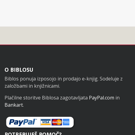
Noga
O BIBLOSU
Biblos ponuja izposojo in prodajo e-knjig. Sodeluje z
založbami in knjižnicami.
Plačilne storitve Biblosa zagotavljata
PayPal.com
in
Bankart
.
POTREBUJEŠ POMOČ?