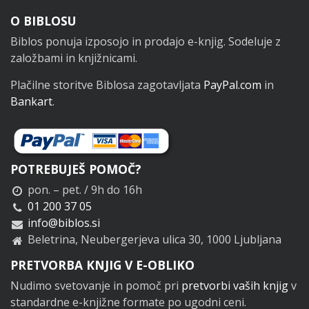
Noga
O BIBLOSU
Biblos ponuja izposojo in prodajo e-knjig. Sodeluje z
založbami in knjižnicami.
Plačilne storitve Biblosa zagotavljata
PayPal.com
in
Bankart
.
POTREBUJEŠ POMOČ?
pon. – pet. / 9h do 16h
01 200 37 05
info@biblos.si
Beletrina, Neubergerjeva ulica 30, 1000 Ljubljana
PRETVORBA KNJIG V E-OBLIKO
Nudimo svetovanje in pomoč pri
pretvorbi vaših knjig
v
standardne e-knjižne formate po ugodni ceni.