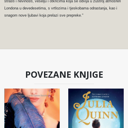
strasti i nevinosti, veselju i otkrićima koja se odvija u žustroj atmosferi
Londona u devedesetima, s vrtlozima i tjeskobama odrastanja, kao i
snagom nove ljubavi koja prelazi sve prepreke."
POVEZANE KNJIGE