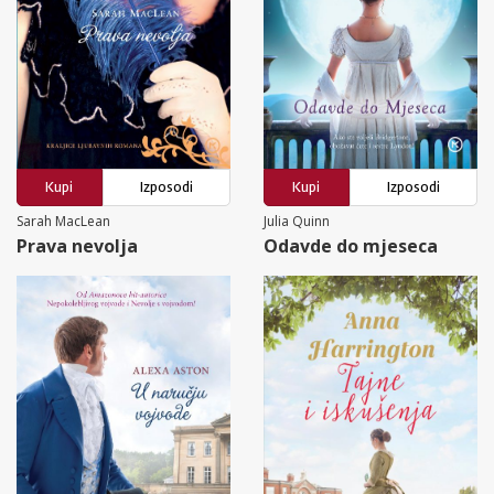
Kupi
Izposodi
Kupi
Izposodi
Sarah MacLean
Julia Quinn
Prava nevolja
Odavde do mjeseca