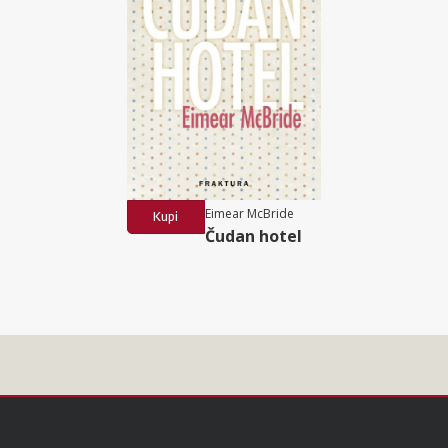
Eimear McBride
Kupi
Čudan hotel