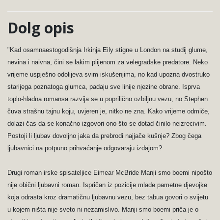
Dolg opis
"Kad osamnaestogodišnja Irkinja Eily stigne u London na studij glume,
nevina i naivna, čini se lakim plijenom za velegradske predatore. Neko
vrijeme uspješno odolijeva svim iskušenjima, no kad upozna dvostruko
starijega poznatoga glumca, padaju sve linije njezine obrane. Isprva
toplo-hladna romansa razvija se u poprilično ozbiljnu vezu, no Stephen
čuva strašnu tajnu koju, uvjeren je, nitko ne zna. Kako vrijeme odmiče,
dolazi čas da se konačno izgovori ono što se dotad činilo neizrecivim.
Postoji li ljubav dovoljno jaka da prebrodi najjače kušnje? Zbog čega
ljubavnici na potpuno prihvaćanje odgovaraju izdajom?
Drugi roman irske spisateljice Eimear McBride Manji smo boemi nipošto
nije obični ljubavni roman. Ispričan iz pozicije mlade pametne djevojke
koja odrasta kroz dramatičnu ljubavnu vezu, bez tabua govori o svijetu
u kojem ništa nije sveto ni nezamislivo. Manji smo boemi priča je o