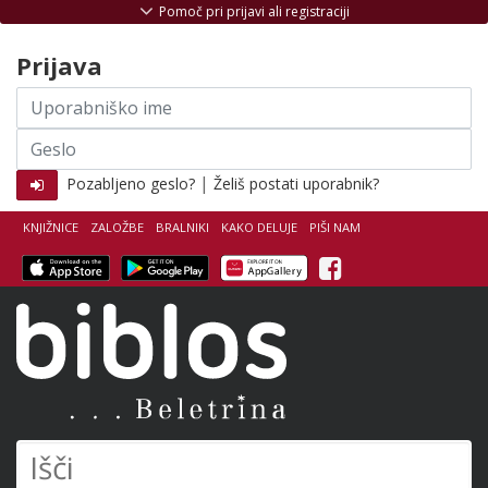
Skoči na vsebino
Pomoč pri prijavi ali registraciji
Prijava
Uporabniško
ime
Geslo
|
Pozabljeno geslo?
Želiš postati uporabnik?
KNJIŽNICE
ZALOŽBE
BRALNIKI
KAKO DELUJE
PIŠI NAM
Facebook
Biblos