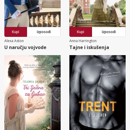
Kupi
Izposodi
Kupi
Izposodi
Alexa Aston
Anna Harrington
U naručju vojvode
Tajne i iskušenja