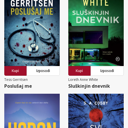
Kupi
Izposodi
Kupi
Izposodi
Tess Gerritsen
Loreth Anne White
Poslušaj me
Sluškinjin dnevnik