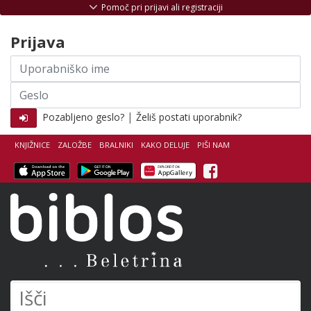
Skoči na vsebino
Pomoč pri prijavi ali registraciji
Prijava
Uporabniško
ime
Geslo
|
Pozabljeno geslo?
Želiš postati uporabnik?
KNJIŽNICE
ZALOŽBE
BRALNIKI
KAKO DELUJE
PIŠI NAM
Facebook
Biblos