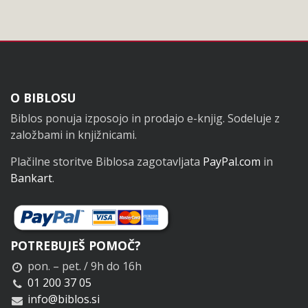
Noga
O BIBLOSU
Biblos ponuja izposojo in prodajo e-knjig. Sodeluje z
založbami in knjižnicami.
Plačilne storitve Biblosa zagotavljata
PayPal.com
in
Bankart
.
POTREBUJEŠ POMOČ?
pon. – pet. / 9h do 16h
01 200 37 05
info@biblos.si