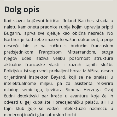
Dolg opis
Kad slavni književni kritičar Roland Barthes strada u
naletu kamioneta praonice rublja kojim upravlja pripiti
Bugarin, isprva sve djeluje kao obična nesreća. No
Barthes je kod sebe imao vrlo važan dokument, a prije
nesreće bio je na ručku s budućim francuskim
predsjednikom Françoisom Mitterrandom, stoga
njegov udes izaziva veliku pozornost struktura
aktualne francuske vlasti i raznih tajnih službi.
Policijsku istragu vodi prekaljeni borac iz Alžira, desno
orijentirani inspektor Bayard, koji se ne snalazi u
intelektualnome miljeu, pa za asistenta rekvirira
mladog semiologa, ljevičara Simona Herzoga. Ovaj
čudni detektivski par kreće u avanturu koja će ih
odvesti u gej kupalište i predsjedničku palaču, ali i u
tajni klub gdje se vodeći intelektualci nadmeću u
modernoj inačici gladijatorskih borbi.