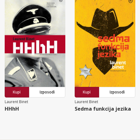
Kupi
Izposodi
Kupi
Izposodi
Laurent Binet
Laurent Binet
HHhH
Sedma funkcija jezika