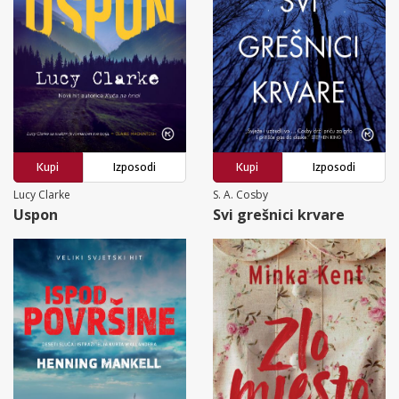
Kupi
Izposodi
Kupi
Izposodi
Lucy Clarke
S. A. Cosby
Uspon
Svi grešnici krvare