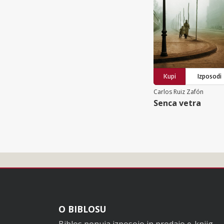
Kupi
Izposodi
Carlos Ruiz Zafón
Senca vetra
Noga
O BIBLOSU
Biblos ponuja izposojo in prodajo e-knjig.