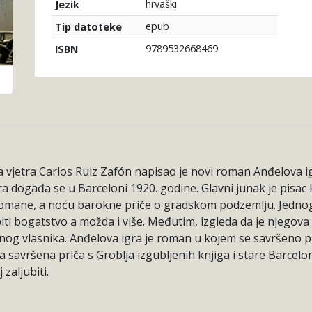
hrvaški
Jezik
epub
Tip datoteke
9789532668469
ISBN
vjetra Carlos Ruiz Zafón napisao je novi roman Anđelova igr
 događa se u Barceloni 1920. godine. Glavni junak je pisac 
romane, a noću barokne priče o gradskom podzemlju. Jedn
dobiti bogatstvo a možda i više. Međutim, izgleda da je njego
og vlasnika. Anđelova igra je roman u kojem se savršeno pre
a savršena priča s Groblja izgubljenih knjiga i stare Barcelo
 zaljubiti.