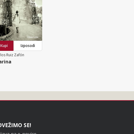
Kupi
Izposodi
los Ruiz Zafón
rina
OVEŽIMO SE!
ijava na e-novice