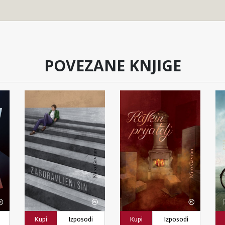
POVEZANE KNJIGE
Kupi
Izposodi
Kupi
Izposodi