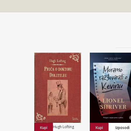
Hugh Lofting
Kupi
Kupi
Izposodi