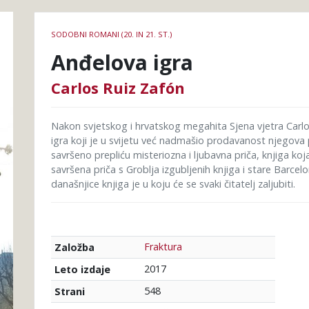
Podrobnosti
SODOBNI ROMANI (20. IN 21. ST.)
knjige
Anđelova igra
Carlos Ruiz Zafón
Nakon svjetskog i hrvatskog megahita Sjena vjetra Carl
igra koji je u svijetu već nadmašio prodavanost njegova 
savršeno prepliću misteriozna i ljubavna priča, knjiga koj
savršena priča s Groblja izgubljenih knjiga i stare Barcel
današnjice knjiga je u koju će se svaki čitatelj zaljubiti.
Fraktura
Založba
2017
Leto izdaje
548
Strani