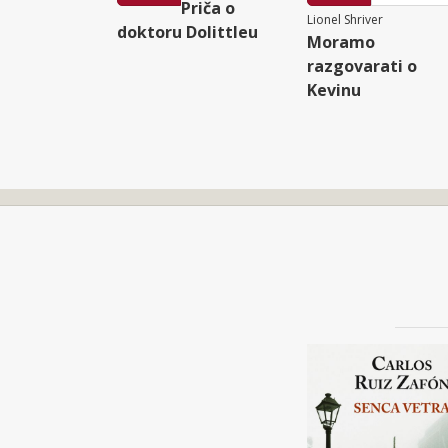
Priča o
Lionel Shriver
doktoru Dolittleu
Moramo
razgovarati o
Kevinu