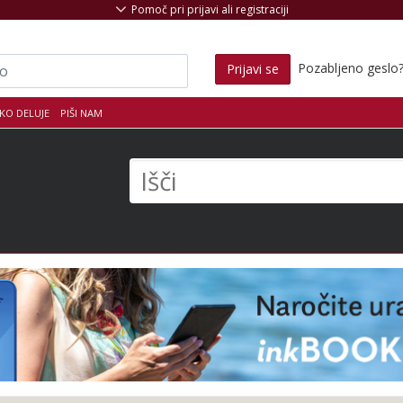
Pomoč pri prijavi ali registraciji
Pozabljeno geslo
Prijavi se
KO DELUJE
PIŠI NAM
s
Išči