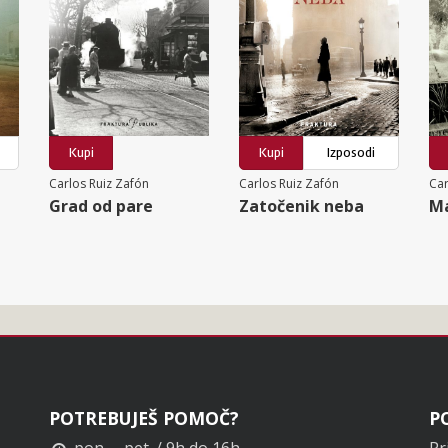
Kupi
Kupi
Izposodi
Carlos Ruiz Zafón
Carlos Ruiz Zafón
Car
Grad od pare
Zatočenik neba
Ma
POTREBUJEŠ POMOČ?
P
pon. – pet. / 9h do 16h
Pr