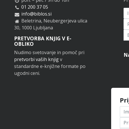
01 200 37 05
info@biblos.si
Beletrina, Neubergerjeva ulica
30, 1000 Ljubljana
Pr
PRETVORBA KNJIG V E-
OBLIKO
Nudimo svetovanje in pomoč pri
N
pretvorbi vaših knjig
v
standardne e-knjižne formate po
ugodni ceni.
Pr