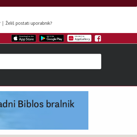
|
?
Želiš postati uporabnik?
Facebook