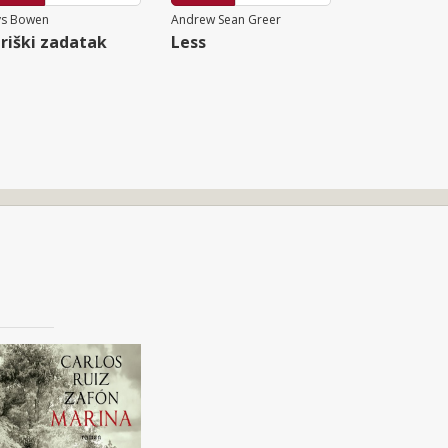
ys Bowen
Andrew Sean Greer
riški zadatak
Less