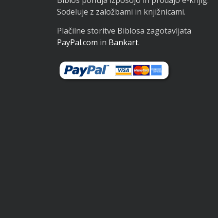
Sodeluje z založbami in knjižnicami.
Plačilne storitve Biblosa zagotavljata
PayPal.com
in
Bankart
.