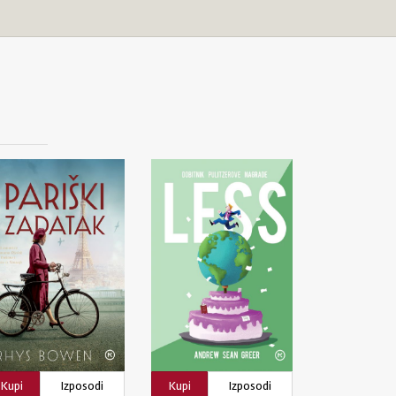
Kupi
Izposodi
Kupi
Izposodi