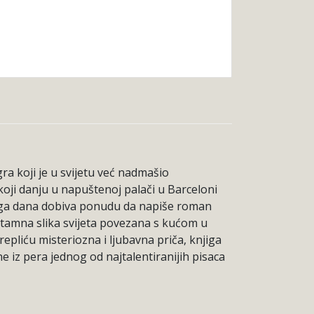
a koji je u svijetu već nadmašio
koji danju u napuštenoj palači u Barceloni
oga dana dobiva ponudu da napiše roman
va tamna slika svijeta povezana s kućom u
pliću misteriozna i ljubavna priča, knjiga
ne iz pera jednog od najtalentiranijih pisaca