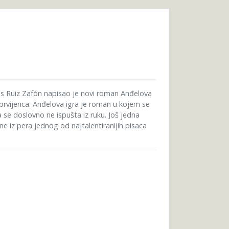
os Ruiz Zafón napisao je novi roman Anđelova
prvijenca. Anđelova igra je roman u kojem se
a se doslovno ne ispušta iz ruku. Još jedna
one iz pera jednog od najtalentiranijih pisaca