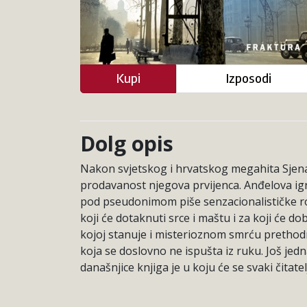
Kupi
Izposodi
Dolg opis
Nakon svjetskog i hrvatskog megahita Sjena 
prodavanost njegova prvijenca. Anđelova igra
pod pseudonimom piše senzacionalističke 
koji će dotaknuti srce i maštu i za koji će 
kojoj stanuje i misterioznom smrću prethodn
koja se doslovno ne ispušta iz ruku. Još jedn
današnjice knjiga je u koju će se svaki čitatelj