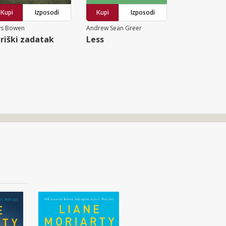
Kupi
Izposodi
Kupi
Izposodi
ys Bowen
Andrew Sean Greer
riški zadatak
Less