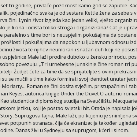
deset tri godine, privlače pozornost kamo god se zaputile. Ka
alik, pojedinačno svaka je od sestara Kettle žena za sebe s 
va čini. Lynin život izgleda kao jedan veliki, vješto organiz
o je li ona i odista toliko stroga i organizirana? Cat je upra
k se paralelno s time bori s neuspjelim pokušajima da posta
 prošlosti i pokušajima da napokon u ljubavnom odnosu izdrži 
 godinu života te njihov neumoran i snažan duh koji ne pos
rice uspješnice Male laži prodire duboko u žensku prirodu, po
đusobno povezuju. „Tri urnebesne junakinje čine roman tri p
lji. Žudjet ćete za time da se sprijateljite s ovim prekrasni
ji su se mučili s time kako formirati svoj identitet unutar je
e Moriarty… Roman se čini dosita svježim, pristupačnim i zab
rian Keyes, autorica knjige Under the Duvet O autorici roman
 Kao studentica diplomskog studija na Sveučilištu Macquarie 
atskom jeziku, koji je postao svjetski hit. Otada je napisala 
 Story, Suprugova tajna, Male laži, po kojemu je snimljena svj
vet potpunih stranaca, čija će ekranizacija također ugledati
 godine. Danas živi u Sydneyju sa suprugom, kćeri i sinom.