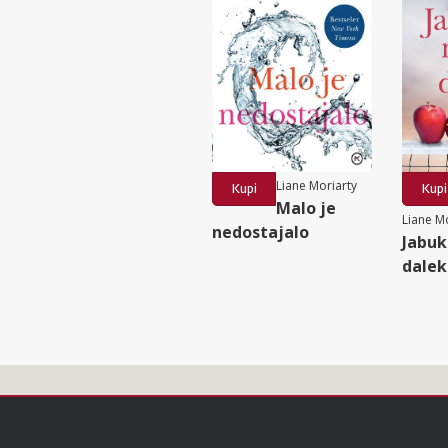
Liane Moriarty
Kupi
Kupi
Malo je
Liane M
nedostajalo
Jabuk
dalek