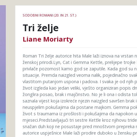
Podrobnosti
SODOBNI ROMANI (20. IN 21. ST.)
knjige
Tri želje
Liane Moriarty
Roman Tri želje autorice hita Male laži iznova na vrstan na
ženskoj prirodi.Lyn, Cat i Gemma Kettle, prelijepe trojke 
privlače pozornost kamo god se zaputile. Kada god su na
situacije. Premda naizgled veoma nalik, pojedinačno svak
vlastitom putanjom uspona i padova. I svaka je od njih 
život izgleda kao jedan veliki, vješto organiziran popis 
žonglira posao, brak i majčinstvo. No je li ona i odista t
saznala vijest koja izokreće njezin naizgled savršen brak 
neuspjelim pokušajima da postane majkom. Gemma pokuš
život s traumama iz prošlosti i pokušajima da napokon u
mjeseci.Predstavljajući tri sestre Kettle kroz njihovu tri
snažan duh koji ne posustaje pred mnoštvom prepreka na k
autorice uspješnice Male laži prodire duboko u žensku p