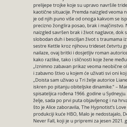
prelijepe trojke koje su upravo navršile tri
kaotične situacije. Premda naizgled veoma n
je od njih puno više od onoga kakvom se ispr
precizno žonglira posao, brak i majčinstvo. N
naizgled savršen brak i život naglavce, do
slobodan duh i besciljan život s traumama iz
sestre Kettle kroz njihovu trideset četvrtu
nailaze, ovaj britki i dosjetljiv roman auto
kako razlike, tako i sličnosti koje žene me
„Iznimno zabavan prikaz veoma neobične obite
i zabavno štivo u kojem će uživati svi oni ko
„Doista sam uživao u Tri želje autorice Lian
iskren po pitanju obiteljske dinamike.“ – Ma
spisateljica rođena 1966. godine u Sydneyju.
želje, sada po prvi puta objavljenog i na hrv
što je Alice zaboravila, The Hypnotist’s Love
produkciji kuće HBO, Malo je nedostajalo, De
Never Fall, koji je u pripremi za jesen 2021.