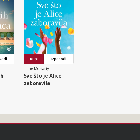
sodi
Kupi
Izposodi
Liane Moriarty
ih
Sve što je Alice
zaboravila