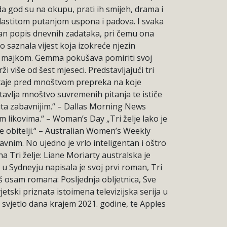
da god su na okupu, prati ih smijeh, drama i
vlastitom putanjom uspona i padova. I svaka
iran popis dnevnih zadataka, pri čemu ona
vo saznala vijest koja izokreće njezin
ne majkom. Gemma pokušava pomiriti svoj
više od šest mjeseci. Predstavljajući tri
ustaje pred mnoštvom prepreka na koje
stavlja mnoštvo suvremenih pitanja te ističe
uta zabavnijim.“ – Dallas Morning News
m likovima.“ – Woman’s Day „Tri želje lako je
dne obitelji.“ – Australian Women’s Weekly
avnim. No ujedno je vrlo inteligentan i oštro
a Tri želje: Liane Moriarty australska je
u Sydneyju napisala je svoj prvi roman, Tri
još osam romana: Posljednja obljetnica, Sve
etski priznata istoimena televizijska serija u
 svjetlo dana krajem 2021. godine, te Apples