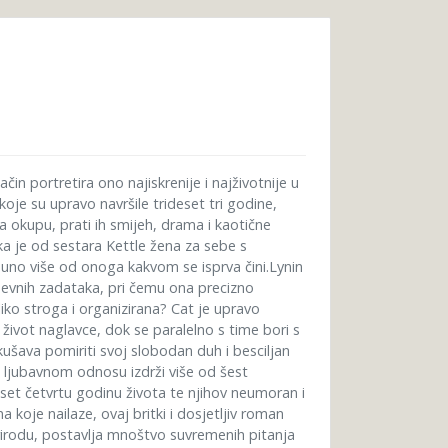
čin portretira ono najiskrenije i najživotnije u
koje su upravo navršile trideset tri godine,
 okupu, prati ih smijeh, drama i kaotične
a je od sestara Kettle žena za sebe s
puno više od onoga kakvom se isprva čini.Lynin
dnevnih zadataka, pri čemu ona precizno
oliko stroga i organizirana? Cat je upravo
i život naglavce, dok se paralelno s time bori s
ava pomiriti svoj slobodan duh i besciljan
 ljubavnom odnosu izdrži više od šest
deset četvrtu godinu života te njihov neumoran i
oje nailaze, ovaj britki i dosjetljiv roman
rirodu, postavlja mnoštvo suvremenih pitanja