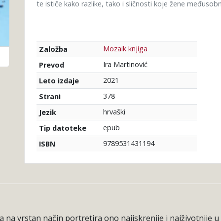
te ističe kako razlike, tako i sličnosti koje žene međuso
Mozaik knjiga
Založba
Ira Martinović
Prevod
2021
Leto izdaje
378
Strani
hrvaški
Jezik
epub
Tip datoteke
9789531431194
ISBN
a na vrstan način portretira ono najiskrenije i najživotnije u