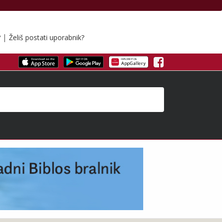
|
?
Želiš postati uporabnik?
Facebook