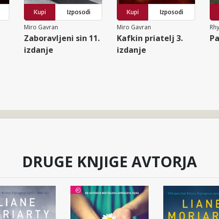
Kupi
Izposodi
Kupi
Izposodi
Miro Gavran
Miro Gavran
Rh
Zaboravljeni sin 11.
Kafkin priatelj 3.
Pa
izdanje
izdanje
DRUGE KNJIGE AVTORJA