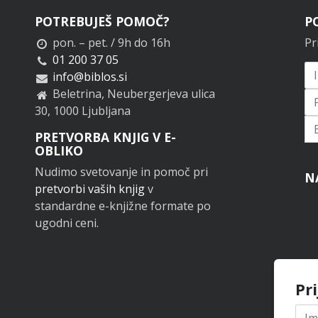
POTREBUJEŠ POMOČ?
P
pon. – pet. / 9h do 16h
Pr
01 200 37 05
info@biblos.si
Beletrina, Neubergerjeva ulica
30, 1000 Ljubljana
Pr
PRETVORBA KNJIG V E-
OBLIKO
Nudimo svetovanje in pomoč pri
N
pretvorbi vaših knjig
v
standardne e-knjižne formate po
ugodni ceni.
Pr