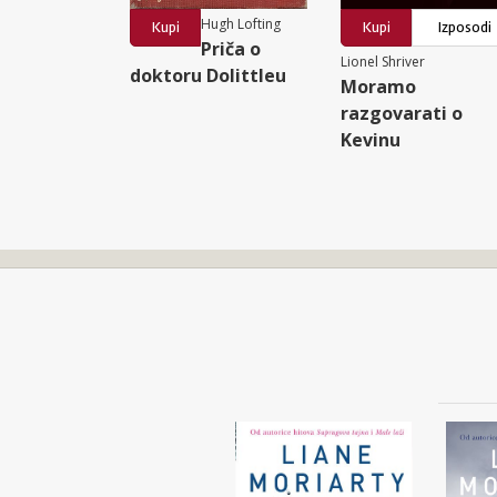
Hugh Lofting
Kupi
Kupi
Izposodi
Priča o
Lionel Shriver
doktoru Dolittleu
Moramo
razgovarati o
Kevinu