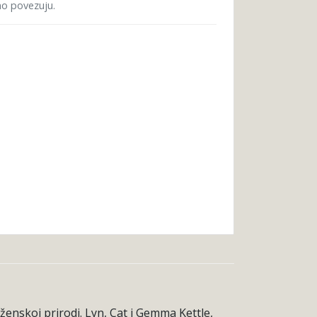
bno povezuju.
 ženskoj prirodi. Lyn, Cat i Gemma Kettle,