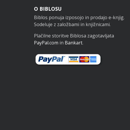
Noga
O BIBLOSU
Biblos ponuja izposojo in prodajo e-knjig.
Sodeluje z založbami in knjižnicami.
Plačilne storitve Biblosa zagotavljata
PayPal.com
in
Bankart
.