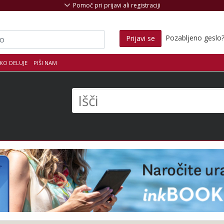
Pomoč pri prijavi ali registraciji
Pozabljeno geslo
Prijavi se
KO DELUJE
PIŠI NAM
s
Išči