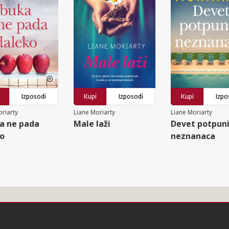
Izposodi
Kupi
Izposodi
Kupi
Izpo
oriarty
Liane Moriarty
Liane Moriarty
a ne pada
Male laži
Devet potpun
o
neznanaca