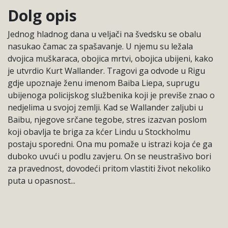
Dolg opis
Jednog hladnog dana u veljači na švedsku se obalu
nasukao čamac za spašavanje. U njemu su ležala
dvojica muškaraca, obojica mrtvi, obojica ubijeni, kako
je utvrdio Kurt Wallander. Tragovi ga odvode u Rigu
gdje upoznaje ženu imenom Baiba Liepa, suprugu
ubijenoga policijskog službenika koji je previše znao o
nedjelima u svojoj zemlji. Kad se Wallander zaljubi u
Baibu, njegove srčane tegobe, stres izazvan poslom
koji obavlja te briga za kćer Lindu u Stockholmu
postaju sporedni. Ona mu pomaže u istrazi koja će ga
duboko uvući u podlu zavjeru. On se neustrašivo bori
za pravednost, dovodeći pritom vlastiti život nekoliko
puta u opasnost...