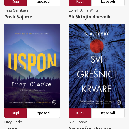
Kupi
Izposodi
Kupi
Izposodi
Tess Gerritsen
Loreth Anne White
Poslušaj me
Sluškinjin dnevnik
Kupi
Izposodi
Kupi
Izposodi
Lucy Clarke
S. A. Cosby
Uspon
Svi grešnici krvare