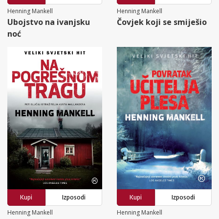
Henning Mankell
Henning Mankell
Ubojstvo na ivanjsku
Čovjek koji se smiješio
noć
Kupi
Izposodi
Kupi
Izposodi
Henning Mankell
Henning Mankell