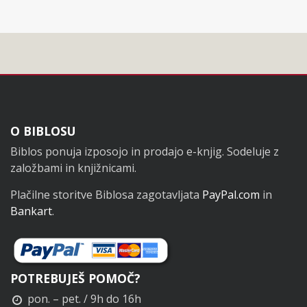
Noga
O BIBLOSU
Biblos ponuja izposojo in prodajo e-knjig. Sodeluje z
založbami in knjižnicami.
Plačilne storitve Biblosa zagotavljata
PayPal.com
in
Bankart
.
POTREBUJEŠ POMOČ?
pon. – pet. / 9h do 16h