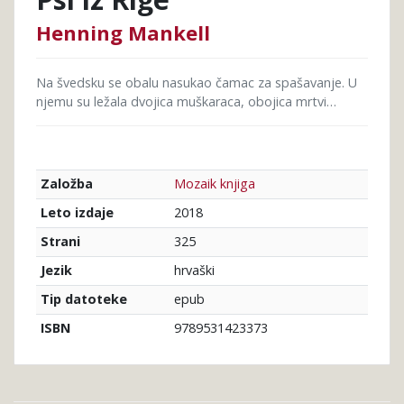
Henning Mankell
Na švedsku se obalu nasukao čamac za spašavanje. U
njemu su ležala dvojica muškaraca, obojica mrtvi…
Mozaik knjiga
Založba
2018
Leto izdaje
325
Strani
hrvaški
Jezik
epub
Tip datoteke
9789531423373
ISBN