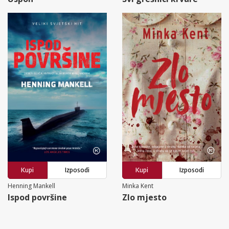
Kupi
Izposodi
Kupi
Izposodi
Henning Mankell
Minka Kent
Ispod površine
Zlo mjesto