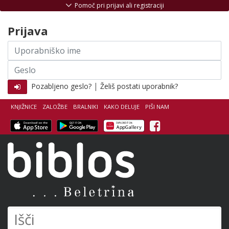
Skoči na vsebino
Pomoč pri prijavi ali registraciji
Prijava
Uporabniško
ime
Geslo
|
Pozabljeno geslo?
Želiš postati uporabnik?
KNJIŽNICE
ZALOŽBE
BRALNIKI
KAKO DELUJE
PIŠI NAM
Facebook
Biblos