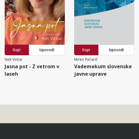
Kupi
Izposodi
Kupi
Izposodi
Neli Vintar
Mirko Pečarič
Jasna pot - Z vetrom v
Vademekum slovenske
laseh
javne uprave