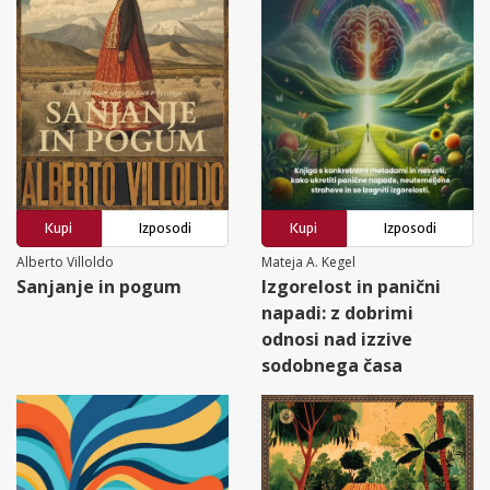
Kupi
Izposodi
Kupi
Izposodi
Alberto Villoldo
Mateja A. Kegel
Sanjanje in pogum
Izgorelost in panični
napadi: z dobrimi
odnosi nad izzive
sodobnega časa