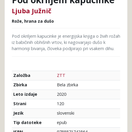
Ljuba Južnič
Rože, hrana za dušo
Pod okriljem kapucinke je energijska knjiga o živih rožah
iz babičinih obhišnih vrtov, ki nagovarjajo dušo k
harmoniji bivanja, človeka podpirajo pri vsakem dihu.
ZTT
Založba
Bela zbirka
Zbirka
2020
Leto izdaje
120
Strani
slovenski
Jezik
epub
Tip datoteke
9788871742564