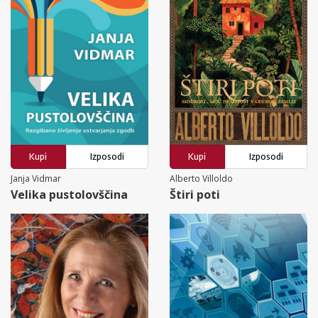
Kupi
Izposodi
Kupi
Izposodi
Janja Vidmar
Alberto Villoldo
Velika pustolovščina
Štiri poti