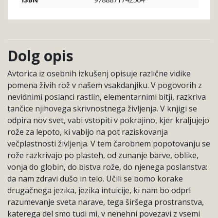
ISBN
Dolg opis
Avtorica iz osebnih izkušenj opisuje različne vidike
pomena živih rož v našem vsakdanjiku. V pogovorih z
nevidnimi poslanci rastlin, elementarnimi bitji, razkriva
tančice njihovega skrivnostnega življenja. V knjigi se
odpira nov svet, vabi vstopiti v pokrajino, kjer kraljujejo
rože za lepoto, ki vabijo na pot raziskovanja
večplastnosti življenja. V tem čarobnem popotovanju se
rože razkrivajo po plasteh, od zunanje barve, oblike,
vonja do globin, do bistva rože, do njenega poslanstva:
da nam zdravi dušo in telo. Učili se bomo korake
drugačnega jezika, jezika intuicije, ki nam bo odprl
razumevanje sveta narave, tega širšega prostranstva,
katerega del smo tudi mi, v nenehni povezavi z vsemi