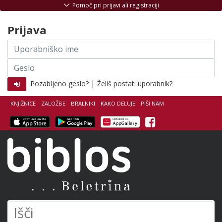
Skoči na vsebino
Pomoč pri prijavi ali registraciji
Prijava
Uporabniško
ime
Geslo
|
Pozabljeno geslo?
Želiš postati uporabnik?
KNJIŽNICE
ZALOŽBE
BRALNIKI
KAKO DELUJE
PIŠI NAM
Facebook
Biblos