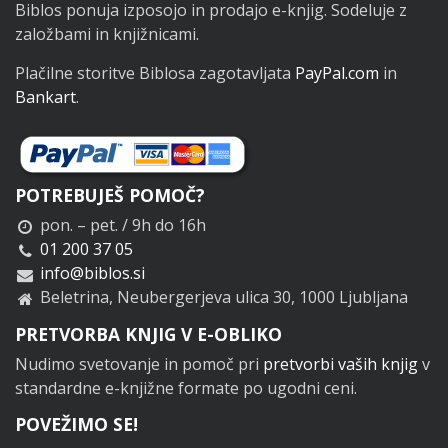
Biblos ponuja izposojo in prodajo e-knjig. Sodeluje z
založbami in knjižnicami.
Plačilne storitve Biblosa zagotavljata
PayPal.com
in
Bankart
.
POTREBUJEŠ POMOČ?
pon. – pet. / 9h do 16h
01 200 37 05
info@biblos.si
Beletrina, Neubergerjeva ulica 30, 1000 Ljubljana
PRETVORBA KNJIG V E-OBLIKO
Nudimo svetovanje in pomoč pri
pretvorbi vaših knjig
v
standardne e-knjižne formate po ugodni ceni.
POVEŽIMO SE!