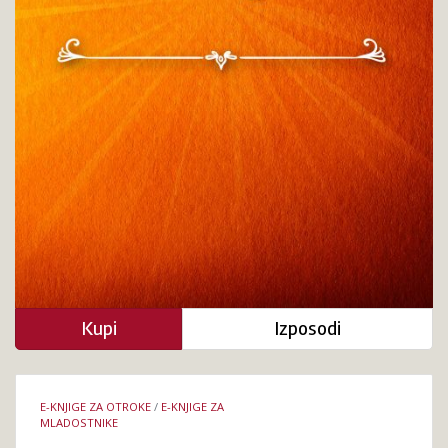
Kupi
Izposodi
Podrobnosti
E-KNJIGE ZA OTROKE
/
E-KNJIGE ZA
knjige
MLADOSTNIKE