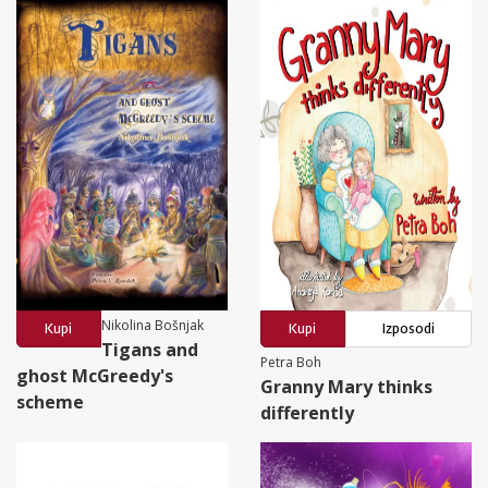
Nikolina Bošnjak
Kupi
Kupi
Izposodi
Tigans and
Petra Boh
ghost McGreedy's
Granny Mary thinks
scheme
differently