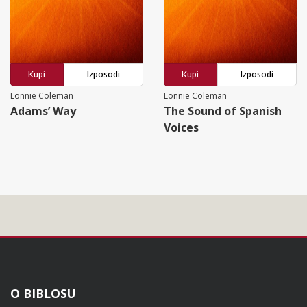
Kupi
Izposodi
Kupi
Izposodi
Lonnie Coleman
Lonnie Coleman
Adams’ Way
The Sound of Spanish
Voices
Noga
O BIBLOSU