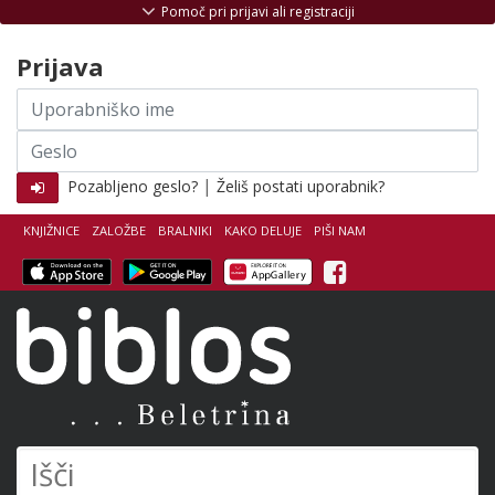
Skoči na vsebino
Pomoč pri prijavi ali registraciji
Prijava
Uporabniško
ime
Geslo
|
Pozabljeno geslo?
Želiš postati uporabnik?
KNJIŽNICE
ZALOŽBE
BRALNIKI
KAKO DELUJE
PIŠI NAM
Facebook
Biblos