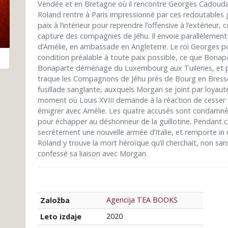
Vendée et en Bretagne où il rencontre Georges Cadoudal
Roland rentre à Paris impressionné par ces redoutables g
paix à l’intérieur pour reprendre l’offensive à l’extérieur,
capture des compagnies de Jéhu. Il envoie parallèlement
d’Amélie, en ambassade en Angleterre. Le roi Georges p
condition préalable à toute paix possible, ce que Bonap
Bonaparte déménage du Luxembourg aux Tuileries, et 
traque les Compagnons de Jéhu près de Bourg en Bresse. I
fusillade sanglante, auxquels Morgan se joint par loyauté
moment où Louis XVIII demande à la réaction de cesser 
émigrer avec Amélie. Les quatre accusés sont condamné
pour échapper au déshonneur de la guillotine. Pendant c
secrètement une nouvelle armée d’Italie, et remporte in
Roland y trouve la mort héroïque qu’il cherchait, non san
confessé sa liaison avec Morgan.
Agencija TEA BOOKS
Založba
2020
Leto izdaje