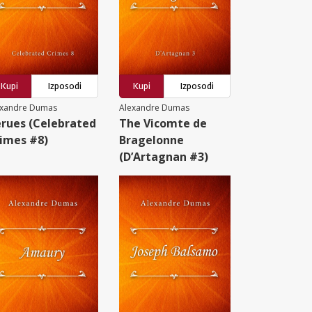
Kupi
Izposodi
Kupi
Izposodi
exandre Dumas
Alexandre Dumas
rues (Celebrated
The Vicomte de
imes #8)
Bragelonne
(D’Artagnan #3)