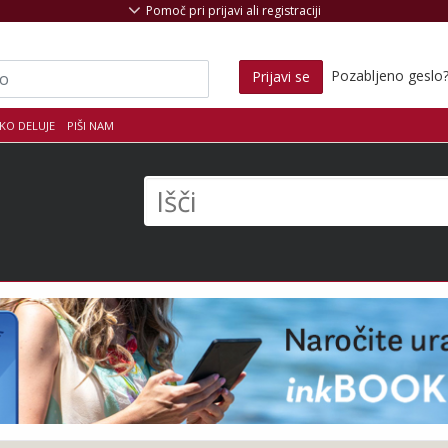
Pomoč pri prijavi ali registraciji
Pozabljeno geslo
Prijavi se
KO DELUJE
PIŠI NAM
s
Išči