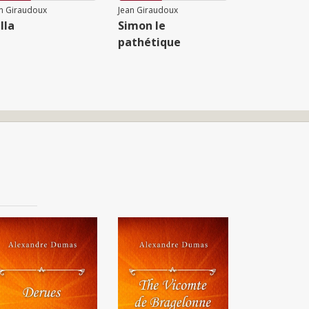
n Giraudoux
Jean Giraudoux
lla
Simon le
pathétique