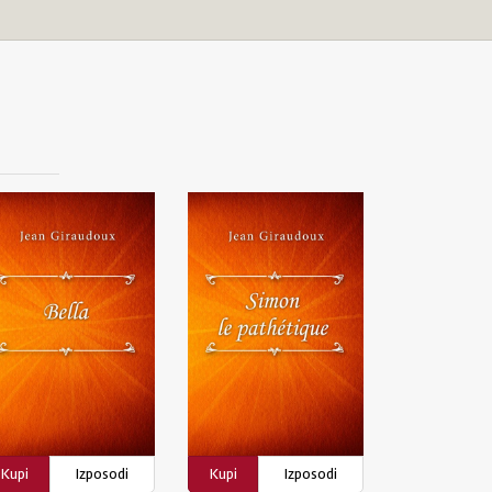
Kupi
Izposodi
Kupi
Izposodi