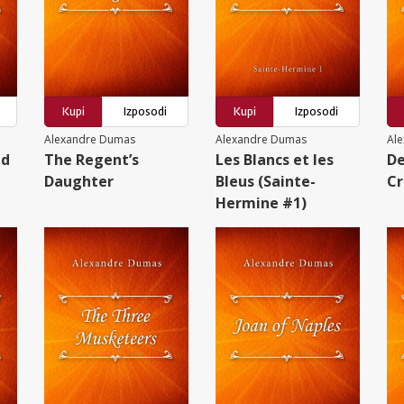
Kupi
Izposodi
Kupi
Izposodi
Alexandre Dumas
Alexandre Dumas
Al
ed
The Regent’s
Les Blancs et les
De
Daughter
Bleus (Sainte-
Cr
Hermine #1)