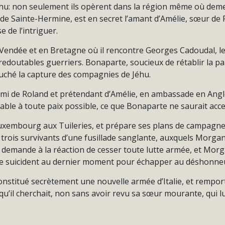
hu: non seulement ils opèrent dans la région même où demeu
e Sainte-Hermine, est en secret l’amant d’Amélie, sœur d
 de l’intriguer.
Vendée et en Bretagne où il rencontre Georges Cadoudal, le
edoutables guerriers. Bonaparte, soucieux de rétablir la paix
Fouché la capture des compagnies de Jéhu.
 ami de Roland et prétendant d’Amélie, en ambassade en Angl
able à toute paix possible, ce que Bonaparte ne saurait acce
embourg aux Tuileries, et prépare ses plans de campagne
s trois survivants d’une fusillade sanglante, auxquels Morgan
 demande à la réaction de cesser toute lutte armée, et Morg
e suicident au dernier moment pour échapper au déshonneur 
nstitué secrètement une nouvelle armée d’Italie, et remport
u’il cherchait, non sans avoir revu sa sœur mourante, qui lu