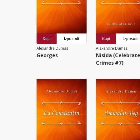
Kupi
Izposodi
Kupi
Izposodi
Alexandre Dumas
Alexandre Dumas
Georges
Nisida (Celebrat
Crimes #7)