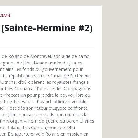
ROMANI
(Sainte-Hermine #2)
é de Roland de Montrevel, son aide de camp
mpagnons de Jéhu, bande armée de jeunes
nent ainsi les fonds du gouvernement pour
. La république est mise à mal, de l’extérieur
triche, d’où opèrent les royalistes français
, dont les Chouans à l’ouest et les Compagnons
isir l’occasion pour prendre le pouvoir lors du
de Talleyrand. Roland, officier invincible,
el. Il est dès son retour d’Egypte confronté
de Jéhu: non seulement ils opèrent dans la
f « Morgan », nom de guerre du baron Charles
ur de Roland. Les Compagnons de Jéhu
iguer. Bonaparte envoie Roland en mission en