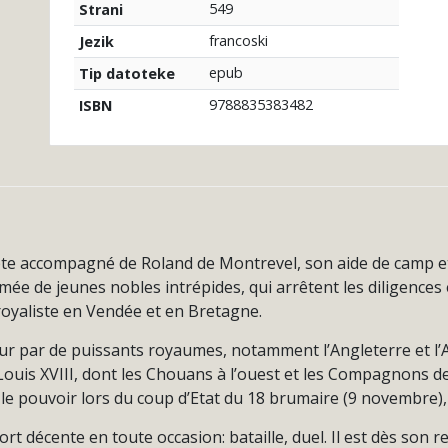
549
Strani
francoski
Jezik
epub
Tip datoteke
9788835383482
ISBN
ypte accompagné de Roland de Montrevel, son aide de camp et
e de jeunes nobles intrépides, qui arrêtent les diligences 
royaliste en Vendée et en Bretagne.
eur par de puissants royaumes, notamment l’Angleterre et l’A
 Louis XVIII, dont les Chouans à l’ouest et les Compagnons de J
 le pouvoir lors du coup d’Etat du 18 brumaire (9 novembre)
mort décente en toute occasion: bataille, duel. Il est dès so