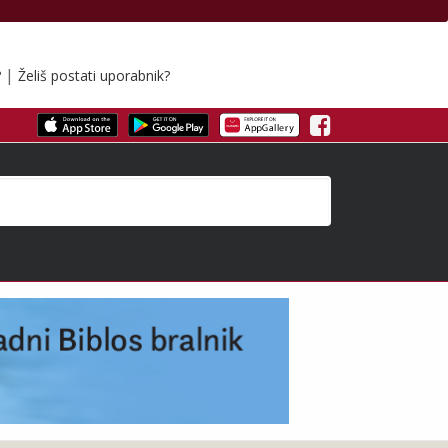
|
?
Želiš postati uporabnik?
Facebook