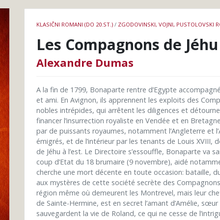
Podrobnosti
KLASIČNI ROMANI (DO 20.ST.)
/
ZGODOVINSKI, VOJNI, PUSTOLOVSKI 
knjige
Les Compagnons de Jéhu 
Alexandre Dumas
A la fin de 1799, Bonaparte rentre d’Egypte accompagn
et ami. En Avignon, ils apprennent les exploits des Co
nobles intrépides, qui arrêtent les diligences et détour
financer l’insurrection royaliste en Vendée et en Bretagne
par de puissants royaumes, notamment l’Angleterre et l’Au
émigrés, et de l’intérieur par les tenants de Louis XVIII
de Jéhu à l’est. Le Directoire s’essouffle, Bonaparte va sa
coup d’Etat du 18 brumaire (9 novembre), aidé notamment 
cherche une mort décente en toute occasion: bataille, du
aux mystères de cette société secrète des Compagnons 
région même où demeurent les Montrevel, mais leur che
de Sainte-Hermine, est en secret l’amant d’Amélie, sœ
sauvegardent la vie de Roland, ce qui ne cesse de l’intr