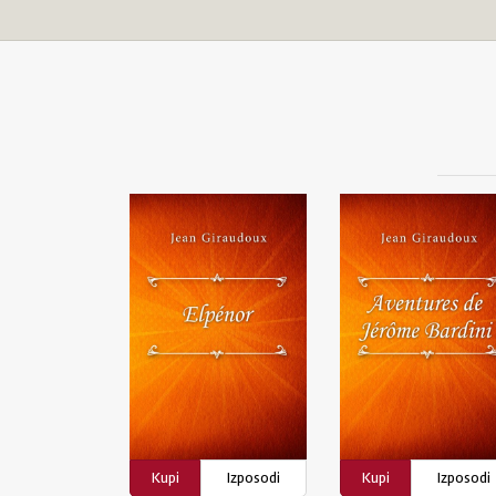
Kupi
Izposodi
Kupi
Izposodi