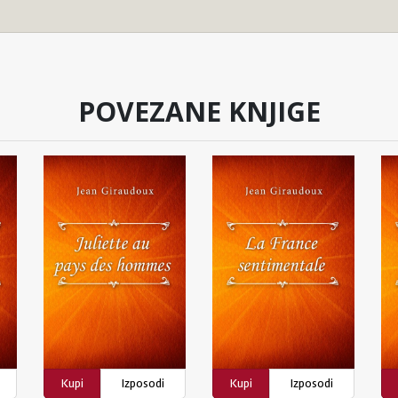
POVEZANE KNJIGE
Kupi
Izposodi
Kupi
Izposodi