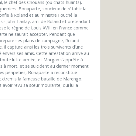
, le chef des Chouans (ou chats-huants).
uerriers. Bonaparte, soucieux de rétablir la
 confie à Roland et au ministre Fouché la
 sir John Tanlay, ami de Roland et prétendant
ose le règne de Louis XVIII en France comme
arte ne saurait accepter. Pendant que
prépare ses plans de campagne, Roland
l capture ainsi les trois survivants d’une
 envers ses amis. Cette arrestation arrive au
toute lutte armée, et Morgan s’apprête à
s à mort, et se suicident au dernier moment
es péripéties, Bonaparte a reconstitué
 extremis la fameuse bataille de Marengo.
s avoir revu sa sœur mourante, qui lui a