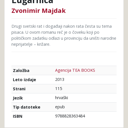
Zvonimir Majdak
Drugi svetski rat i događaji nakon rata česta su tema
pisaca. U ovom romanu reč je o čoveku koji po
političkom zadatku odlazi u provinciju da uništi narodne
neprijatelje – križare.
Agencija TEA BOOKS
Založba
2013
Leto izdaje
115
Strani
hrvaški
Jezik
epub
Tip datoteke
9788828363484
ISBN