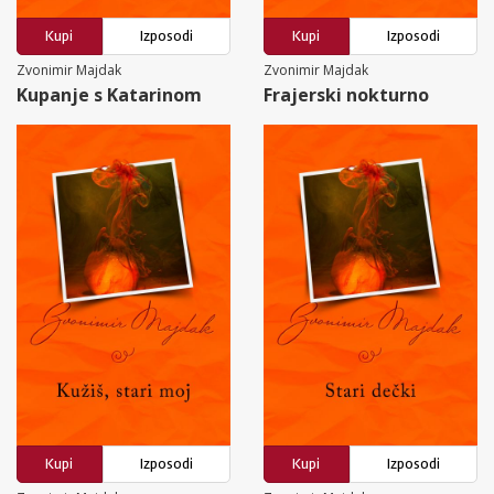
Kupi
Izposodi
Kupi
Izposodi
Zvonimir Majdak
Zvonimir Majdak
Kupanje s Katarinom
Frajerski nokturno
Kupi
Izposodi
Kupi
Izposodi