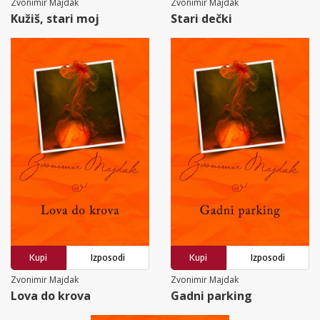
Zvonimir Majdak
Zvonimir Majdak
Kužiš, stari moj
Stari dečki
Kupi
Izposodi
Kupi
Izposodi
Zvonimir Majdak
Zvonimir Majdak
Lova do krova
Gadni parking