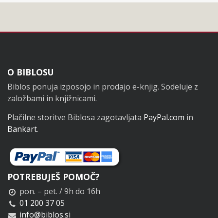
Noga
O BIBLOSU
Biblos ponuja izposojo in prodajo e-knjig. Sodeluje z
založbami in knjižnicami.
Plačilne storitve Biblosa zagotavljata
PayPal.com
in
Bankart
.
POTREBUJEŠ POMOČ?
pon. – pet. / 9h do 16h
01 200 37 05
info@biblos.si