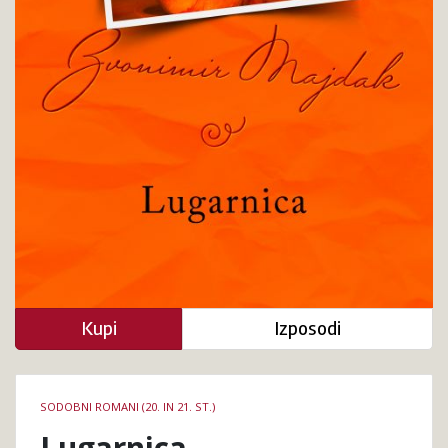
Kupi
Izposodi
Podrobnosti
SODOBNI ROMANI (20. IN 21. ST.)
knjige
Lugarnica