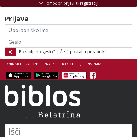
Skoči na vsebino
Pomoč pri prijavi ali registraciji
Prijava
Uporabniško
ime
Geslo
|
Pozabljeno geslo?
Želiš postati uporabnik?
KNJIŽNICE
ZALOŽBE
BRALNIKI
KAKO DELUJE
PIŠI NAM
Facebook
Biblos