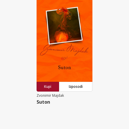
Kupi
Izposodi
Zvonimir Majdak
Suton