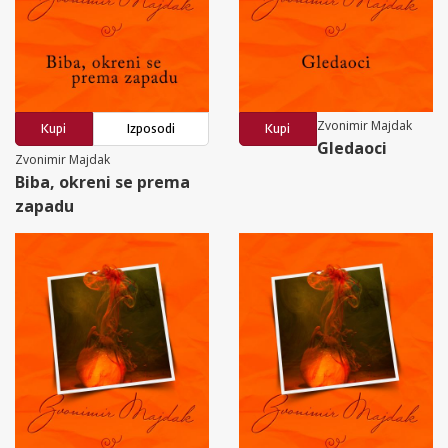
Zvonimir Majdak
Kupi
Izposodi
Kupi
Gledaoci
Zvonimir Majdak
Biba, okreni se prema
zapadu