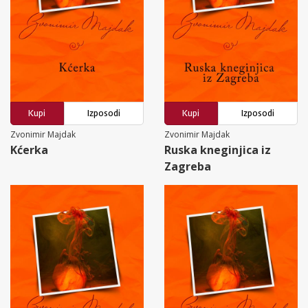
Kupi
Izposodi
Kupi
Izposodi
Zvonimir Majdak
Zvonimir Majdak
Kćerka
Ruska kneginjica iz
Zagreba