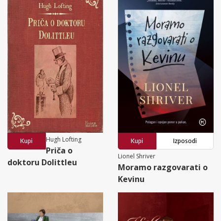
Hugh Lofting
Kupi
Kupi
Izposodi
Priča o
Lionel Shriver
doktoru Dolittleu
Moramo razgovarati o
Kevinu