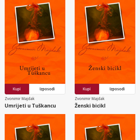
Kupi
Izposodi
Kupi
Izposodi
Zvonimir Majdak
Zvonimir Majdak
Umrijeti u Tuškancu
Ženski bicikl