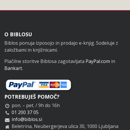
Noga
O BIBLOSU
Biblos ponuja izposojo in prodajo e-knjig. Sodeluje z
založbami in knjižnicami.
Plačilne storitve Biblosa zagotavljata
PayPal.com
in
Bankart
.
POTREBUJEŠ POMOČ?
pon. – pet. / 9h do 16h
01 200 37 05
info@biblos.si
Beletrina, Neubergerjeva ulica 30, 1000 Ljubljana