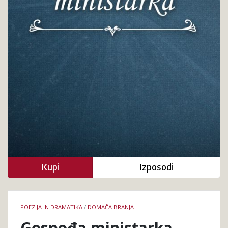
Kupi
Izposodi
Podrobnosti
POEZIJA IN DRAMATIKA
/
DOMAČA BRANJA
knjige
Gospođa ministarka