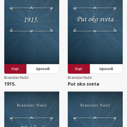
Kupi
Izposodi
Kupi
Izposodi
Branislav Nušić
Branislav Nušić
1915.
Put oko sveta