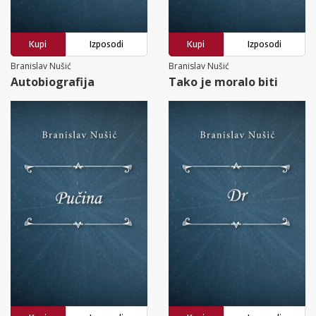
Kupi
Izposodi
Kupi
Izposodi
Branislav Nušić
Branislav Nušić
Autobiografija
Tako je moralo biti