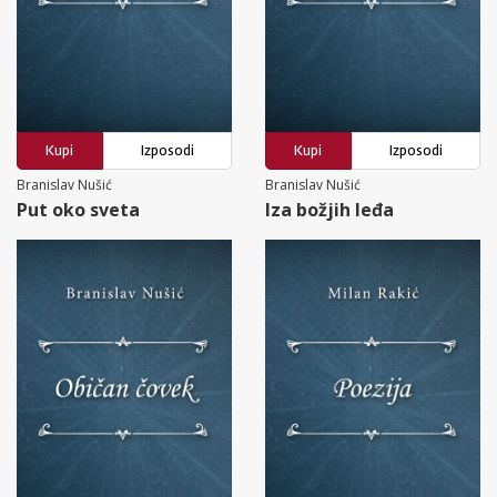
Kupi
Izposodi
Kupi
Izposodi
Branislav Nušić
Branislav Nušić
Put oko sveta
Iza božjih leđa