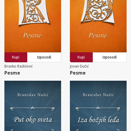
Kupi
Izposodi
Kupi
Izposodi
Branko Radičević
Jovan Dučić
Pesme
Pesme