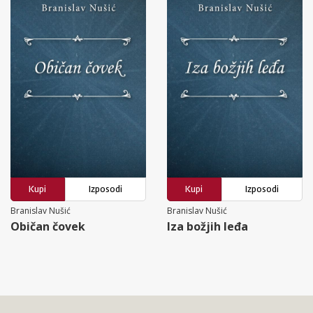
Kupi
Izposodi
Kupi
Izposodi
Branislav Nušić
Branislav Nušić
Običan čovek
Iza božjih leđa