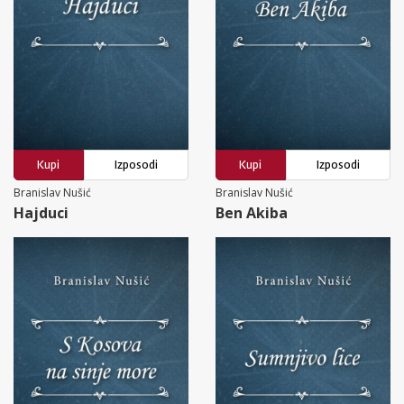
Kupi
Izposodi
Kupi
Izposodi
Branislav Nušić
Branislav Nušić
Hajduci
Ben Akiba