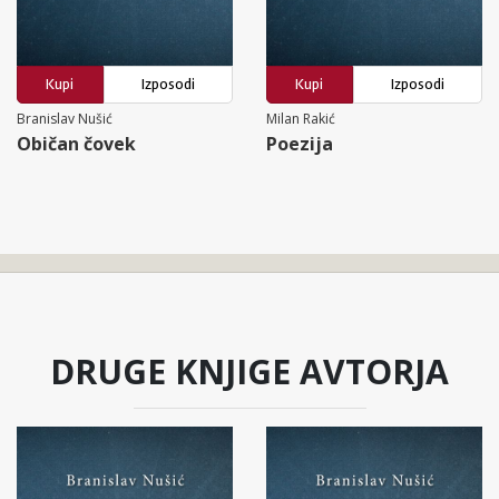
Kupi
Izposodi
Kupi
Izposodi
Branislav Nušić
Milan Rakić
Običan čovek
Poezija
DRUGE KNJIGE AVTORJA