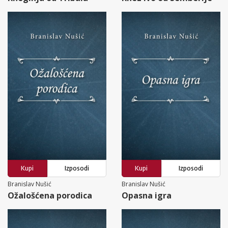
Kupi
Izposodi
Kupi
Izposodi
Branislav Nušić
Branislav Nušić
Ožalošćena porodica
Opasna igra