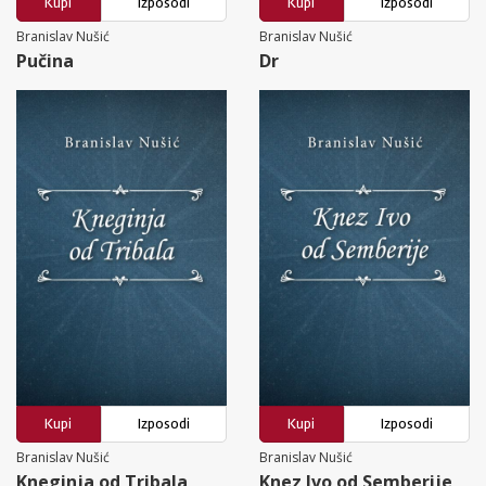
Kupi
Izposodi
Kupi
Izposodi
Branislav Nušić
Branislav Nušić
Pučina
Dr
Kupi
Izposodi
Kupi
Izposodi
Branislav Nušić
Branislav Nušić
Kneginja od Tribala
Knez Ivo od Semberije