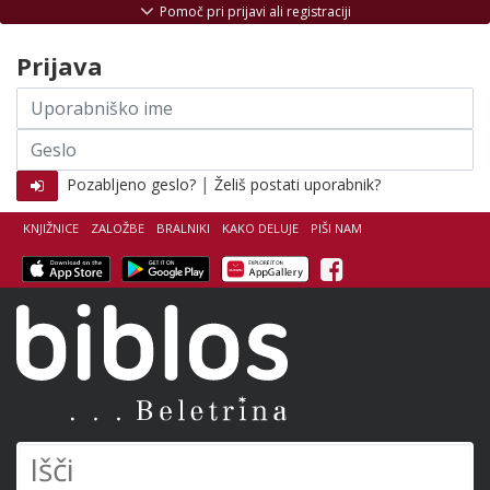
Skoči na vsebino
Pomoč pri prijavi ali registraciji
Prijava
Uporabniško
ime
Geslo
|
Pozabljeno geslo?
Želiš postati uporabnik?
KNJIŽNICE
ZALOŽBE
BRALNIKI
KAKO DELUJE
PIŠI NAM
Facebook
Biblos