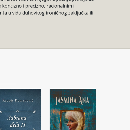
 koncizno i precizno, racionalnim i
ta u vidu duhovitog ironičnog zaključka ili