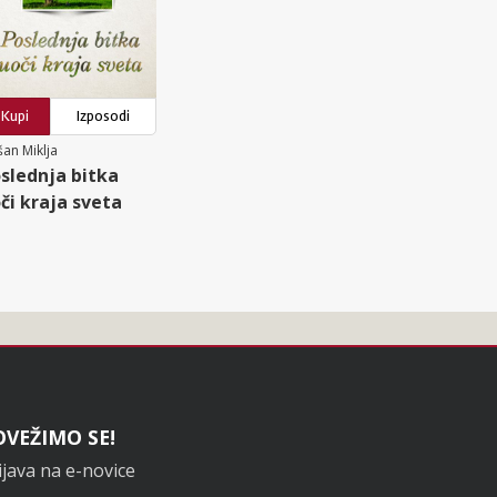
Kupi
Izposodi
an Miklja
slednja bitka
či kraja sveta
OVEŽIMO SE!
ijava na e-novice