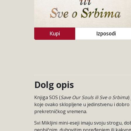
Kupi
Izposodi
Dolg opis
Knjiga SOS (
Save Our Souls ili Sve o Srbima
)
koje ovako sklopljene u jedinstvenu i dobro
prekretničkog vremena.
Svi Mikljini mini-eseji imaju svoju strogu, 
neobičnim, duhovitim poređenjem ili kakvom z