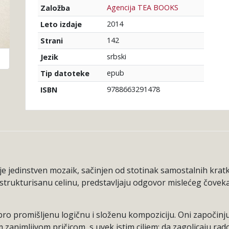
Agencija TEA BOOKS
Založba
2014
Leto izdaje
142
Strani
srbski
Jezik
epub
Tip datoteke
9788663291478
ISBN
 je jedinstven mozaik, sačinjen od stotinak samostalnih kratk
 strukturisanu celinu, predstavljaju odgovor mislećeg čove
dobro promišljenu logičnu i složenu kompoziciju. Oni započi
animljivom pričicom, s uvek istim ciljem: da zagolicaju rad