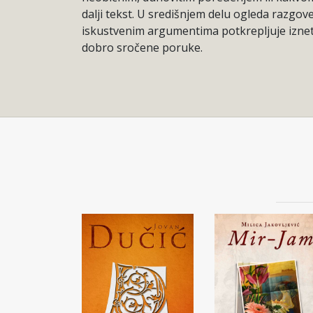
dalji tekst. U središnjem delu ogleda razgove
iskustvenim argumentima potkrepljuje izneto 
dobro sročene poruke.