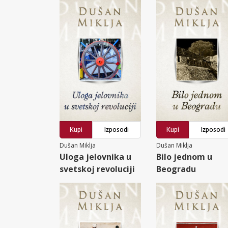
Kupi
Izposodi
Kupi
Izposodi
Dušan Miklja
Dušan Miklja
Uloga jelovnika u
Bilo jednom u
svetskoj revoluciji
Beogradu