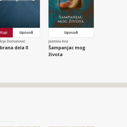
Kupi
Izposodi
Izposodi
doje Domanović
Jasmina Ana
brana dela II
Šampanjac mog
života