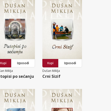
Kupi
Izposodi
Kupi
Izposodi
an Miklja
Dušan Miklja
topisi po sećanju
Crni Sizif