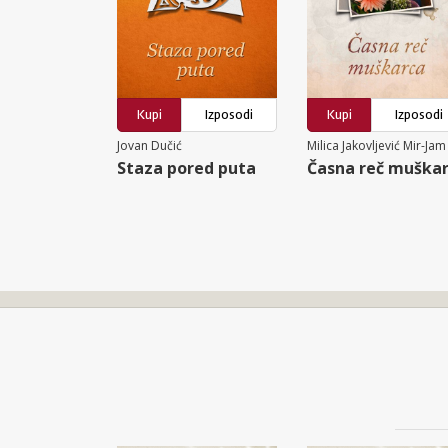
Kupi
Izposodi
Kupi
Izposodi
Jovan Dučić
Milica Jakovljević Mir-Jam
Staza pored puta
Časna reč muška