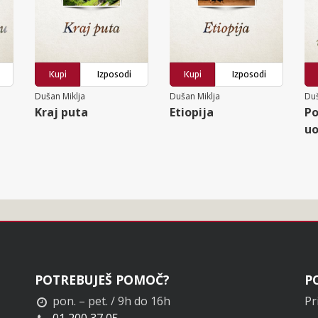
Kupi
Izposodi
Kupi
Izposodi
Dušan Miklja
Dušan Miklja
Duš
Kraj puta
Etiopija
Po
uo
POTREBUJEŠ POMOČ?
P
pon. – pet. / 9h do 16h
Pr
01 200 37 05