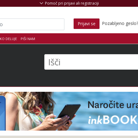
Pomoč pri prijavi ali registraciji
Pozabljeno geslo
Prijavi se
KO DELUJE
PIŠI NAM
s
Išči