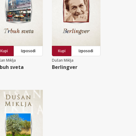
Kupi
Izposodi
Kupi
Izposodi
an Miklja
Dušan Miklja
buh sveta
Berlingver