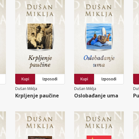
Kupi
Izposodi
Kupi
Izposodi
Dušan Miklja
Dušan Miklja
Duš
Krpljenje paučine
Oslobađanje uma
Pu