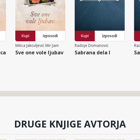
Kupi
Izposodi
Kupi
Izposodi
Milica Jakovljević Mir-Jam
Radoje Domanović
Ra
rca
Sve one vole ljubav
Sabrana dela I
Sa
DRUGE KNJIGE AVTORJA