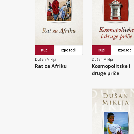
Kupi
Izposodi
Kupi
Izposodi
Dušan Miklja
Dušan Miklja
Rat za Afriku
Kosmopolitske i
druge priče