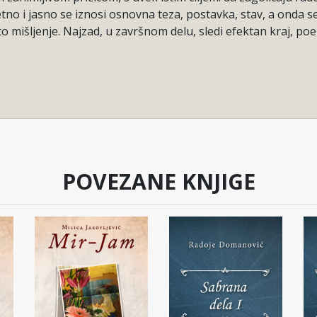
tno i jasno se iznosi osnovna teza, postavka, stav, a onda se
mišljenje. Najzad, u završnom delu, sledi efektan kraj, poen
POVEZANE KNJIGE