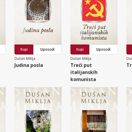
Kupi
Izposodi
Kupi
Izposodi
Dušan Miklja
Dušan Miklja
Duš
Judina posla
Treći put
Tr
italijanskih
komunista