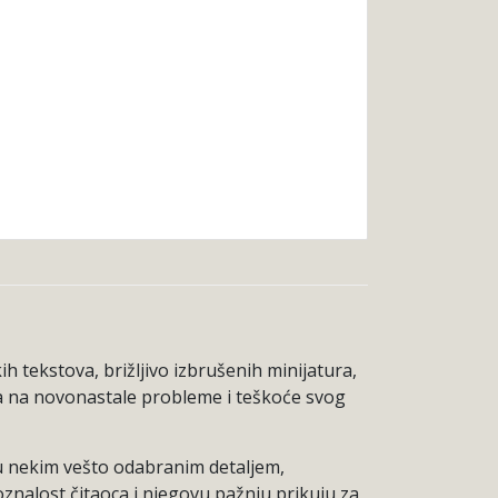
ih tekstova, brižljivo izbrušenih minijatura,
ka na novonastale probleme i teškoće svog
nju nekim vešto odabranim detaljem,
oznalost čitaoca i njegovu pažnju prikuju za