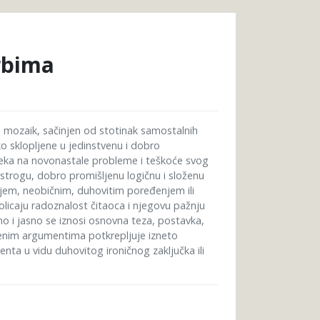
Srbima
en mozaik, sačinjen od stotinak samostalnih
ako sklopljene u jedinstvenu i dobro
veka na novonastale probleme i teškoće svog
u strogu, dobro promišljenu logičnu i složenu
jem, neobičnim, duhovitim poređenjem ili
olicaju radoznalost čitaoca i njegovu pažnju
no i jasno se iznosi osnovna teza, postavka,
tvenim argumentima potkrepljuje izneto
enta u vidu duhovitog ironičnog zaključka ili