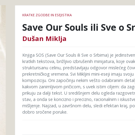
Podrobnosti
KRATKE ZGODBE IN ESEJISTIKA
knjige
Save Our Souls ili Sve o 
Dušan Miklja
Knjiga SOS (Save Our Souls ili Sve o Srbima) je jedinstv
kratkih tekstova, brižljivo izbrušenih minijatura, koje ov
strukturisanu celinu, predstavljaju odgovor mislećeg čo
prekretničkog vremena. Svi Mikljini mini-eseji imaju svoj
kompoziciju. Oni započinju nekim vešto odabranim detal
kakvom zanimljivom pričicom, s uvek istim ciljem: da zag
prikuju za dalji tekst. U središnjem delu ogleda razgovet
stav, a onda se koncizno i precizno, racionalnim i iskus
mišljenje. Najzad, u završnom delu, sledi efektan kraj, po
dobro sročene poruke.