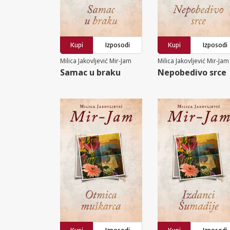
Kupi
Izposodi
Kupi
Izposodi
Milica Jakovljević Mir-Jam
Milica Jakovljević Mir-Jam
Samac u braku
Nepobedivo srce