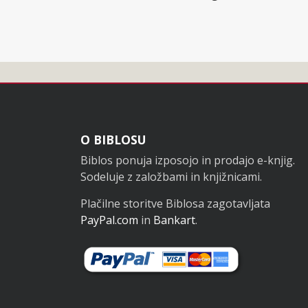
Noga
O BIBLOSU
Biblos ponuja izposojo in prodajo e-knjig.
Sodeluje z založbami in knjižnicami.
Plačilne storitve Biblosa zagotavljata
PayPal.com
in
Bankart
.