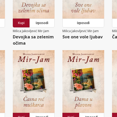
Kupi
Izposodi
Izposodi
Milica Jakovljević Mir-Jam
Milica Jakovljević Mir-Jam
Mil
Devojka sa zelenim
Sve one vole ljubav
Ča
očima