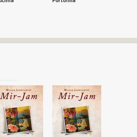
ućima
Portofina