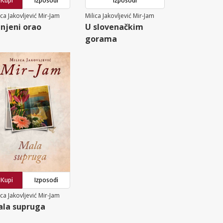
Kupi
Izposodi
Izposodi
ica Jakovljević Mir-Jam
Milica Jakovljević Mir-Jam
njeni orao
U slovenačkim
gorama
Kupi
Izposodi
ica Jakovljević Mir-Jam
la supruga