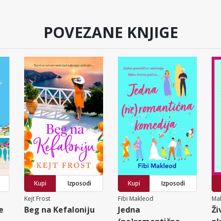
POVEZANE KNJIGE
Kupi
Izposodi
Kupi
Izposodi
Kejt Frost
Fibi Makleod
Mak
e
Beg na Kefaloniju
Jedna
Ži