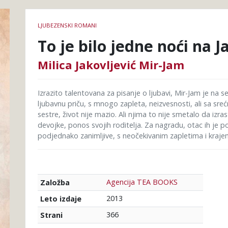
Podrobnosti
LJUBEZENSKI ROMANI
knjige
To je bilo jedne noći na 
Milica Jakovljević Mir-Jam
Izrazito talentovana za pisanje o ljubavi, Mir-Jam je na se
ljubavnu priču, s mnogo zapleta, neizvesnosti, ali sa sre
sestre, život nije mazio. Ali njima to nije smetalo da iz
devojke, ponos svojih roditelja. Za nagradu, otac ih je p
podjednako zanimljive, s neočekivanim zapletima i krajem
Agencija TEA BOOKS
Založba
2013
Leto izdaje
366
Strani