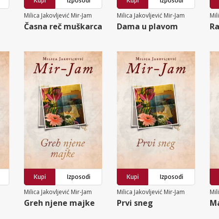
Kupi
Izposodi
Kupi
Izposodi
Milica Jakovljević Mir-Jam
Milica Jakovljević Mir-Jam
Mil
Časna reč muškarca
Dama u plavom
Ra
Kupi
Izposodi
Kupi
Izposodi
Milica Jakovljević Mir-Jam
Milica Jakovljević Mir-Jam
Mil
Greh njene majke
Prvi sneg
Ma