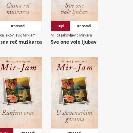
Izposodi
Kupi
Izposodi
ica Jakovljević Mir-Jam
Milica Jakovljević Mir-Jam
sna reč muškarca
Sve one vole ljubav