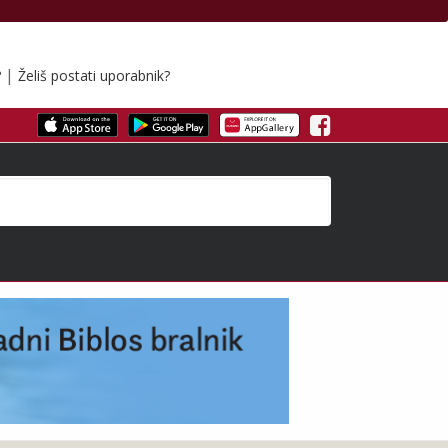
|
?
Želiš postati uporabnik?
Facebook