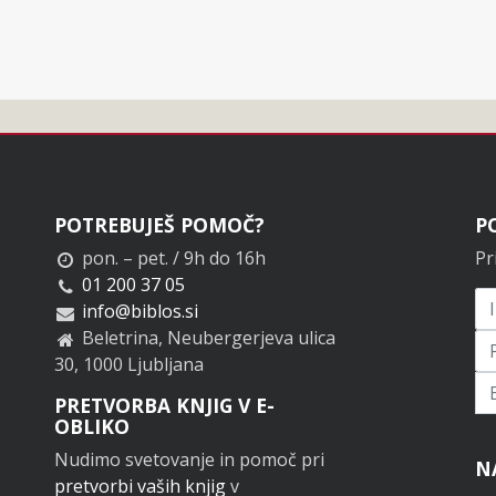
POTREBUJEŠ POMOČ?
P
pon. – pet. / 9h do 16h
Pr
01 200 37 05
info@biblos.si
Beletrina, Neubergerjeva ulica
30, 1000 Ljubljana
Pr
PRETVORBA KNJIG V E-
OBLIKO
Nudimo svetovanje in pomoč pri
N
pretvorbi vaših knjig
v