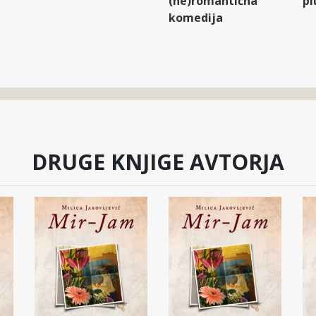
(ne)romantična
pl
komedija
DRUGE KNJIGE AVTORJA