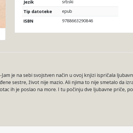
srbski
Jezik
epub
Tip datoteke
9788663290846
ISBN
-Jam je na sebi svojstven način u ovoj knjizi ispričala ljubav
đene sestre, život nije mazio. Ali njima to nije smetalo da i
 otac ih je poslao na more. I tu počinju dve ljubavne priče, 