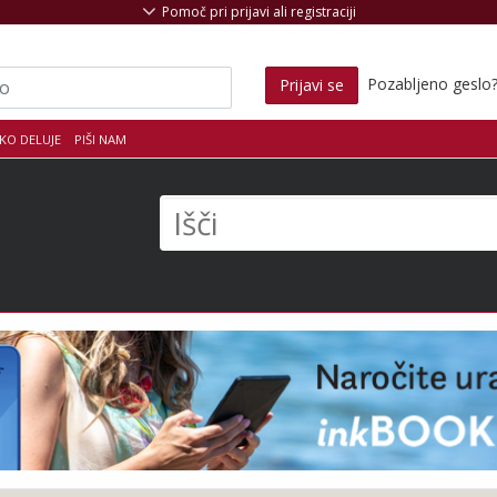
Pomoč pri prijavi ali registraciji
Pozabljeno geslo
Prijavi se
KO DELUJE
PIŠI NAM
s
Išči