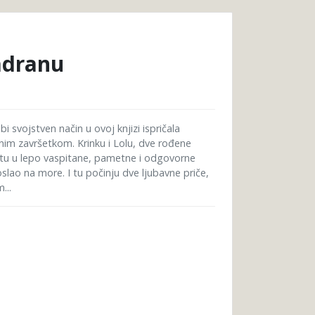
Jadranu
bi svojstven način u ovoj knjizi ispričala
ćnim završetkom. Krinku i Lolu, dve rođene
rastu u lepo vaspitane, pametne i odgovorne
oslao na more. I tu počinju dve ljubavne priče,
...