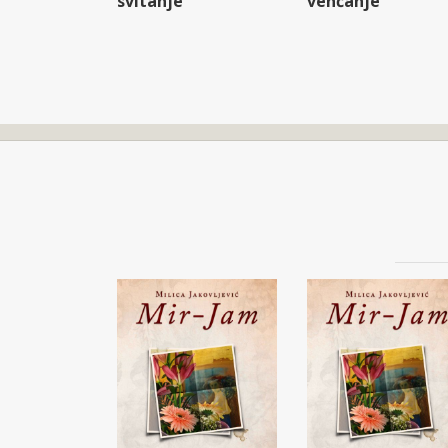
svitanje
venčanje