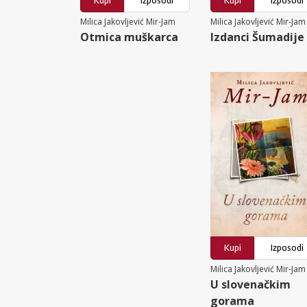
Kupi
Izposodi
Kupi
Izposodi
Milica Jakovljević Mir-Jam
Milica Jakovljević Mir-Jam
Otmica muškarca
Izdanci Šumadije
Kupi
Izposodi
Milica Jakovljević Mir-Jam
U slovenačkim
gorama