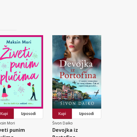
Kupi
Izposodi
Kupi
Izposodi
sin Mori
Šivon Daiko
veti punim
Devojka iz