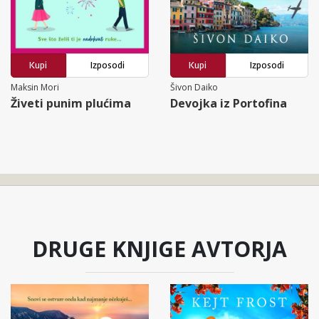
Kupi
Izposodi
Kupi
Izposodi
Maksin Mori
Šivon Daiko
Živeti punim plućima
Devojka iz Portofina
DRUGE KNJIGE AVTORJA