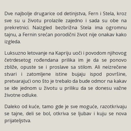
Dve najbolje drugarice od detinjstva, Fern i Stela, kroz
sve su u životu prolazile zajedno i sada su obe na
prekretnici. Naizgled bezbrižna Stela ima ogromnu
tajnu, a Fernin srećan porodični život nije onakav kako
izgleda.
Luksuzno letovanje na Kapriju uoči i povodom njihovog
četrdesetog rođendana prilika im je da se ponovo
zbliže, opuste se i proslave sa stilom. Ali neizrečene
stvari i zatomljene istine bujaju ispod površine,
pretvarajući ono što je trebalo da bude odmor na kakav
se ide jednom u životu u priliku da se donesu važne
životne odluke.
Daleko od kuće, tamo gde je sve moguće, razotkrivaju
se tajne, deli se bol, otkriva se ljubav i kuju se nova
prijateljstva.