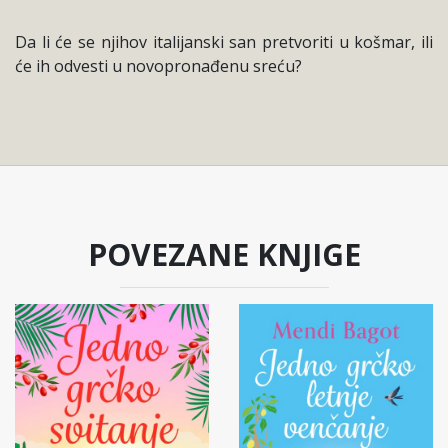
Da li će se njihov italijanski san pretvoriti u košmar, ili
će ih odvesti u novopronađenu sreću?
POVEZANE KNJIGE