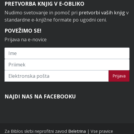
PRETVORBA KNJIG V E-OBLIKO
Nudimo svetovanje in pomoč pri
pretvorbi vaših knjig
v
standardne e-knjižne formate po ugodni ceni.
POVEŽIMO SE!
Prijava na e-novice
Prijavi se na novice
Prijava
NAJDI NAS NA FACEBOOKU
Za Biblos skrbi neprofitni zavod
Beletrina
| Vse pravice