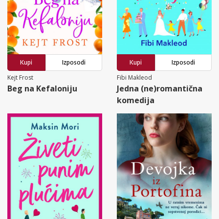
Kupi
Izposodi
Kupi
Izposodi
Kejt Frost
Fibi Makleod
Beg na Kefaloniju
Jedna (ne)romantična
komedija