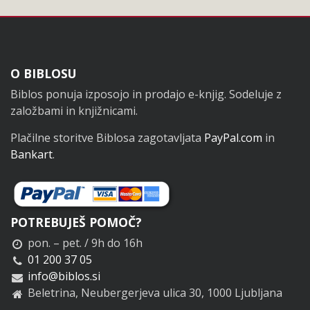
Noga
O BIBLOSU
Biblos ponuja izposojo in prodajo e-knjig. Sodeluje z
založbami in knjižnicami.
Plačilne storitve Biblosa zagotavljata
PayPal.com
in
Bankart
.
POTREBUJEŠ POMOČ?
pon. – pet. / 9h do 16h
01 200 37 05
info@biblos.si
Beletrina, Neubergerjeva ulica 30, 1000 Ljubljana