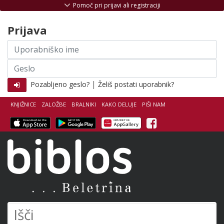
Skoči na vsebino
Pomoč pri prijavi ali registraciji
Prijava
Uporabniško
ime
Geslo
|
Pozabljeno geslo?
Želiš postati uporabnik?
KNJIŽNICE
ZALOŽBE
BRALNIKI
KAKO DELUJE
PIŠI NAM
Facebook
Biblos