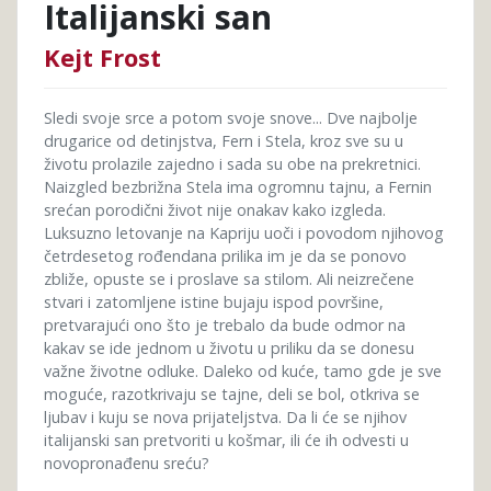
Italijanski san
Kejt Frost
Sledi svoje srce a potom svoje snove... Dve najbolje
drugarice od detinjstva, Fern i Stela, kroz sve su u
životu prolazile zajedno i sada su obe na prekretnici.
Naizgled bezbrižna Stela ima ogromnu tajnu, a Fernin
srećan porodični život nije onakav kako izgleda.
Luksuzno letovanje na Kapriju uoči i povodom njihovog
četrdesetog rođendana prilika im je da se ponovo
zbliže, opuste se i proslave sa stilom. Ali neizrečene
stvari i zatomljene istine bujaju ispod površine,
pretvarajući ono što je trebalo da bude odmor na
kakav se ide jednom u životu u priliku da se donesu
važne životne odluke. Daleko od kuće, tamo gde je sve
moguće, razotkrivaju se tajne, deli se bol, otkriva se
ljubav i kuju se nova prijateljstva. Da li će se njihov
italijanski san pretvoriti u košmar, ili će ih odvesti u
novopronađenu sreću?