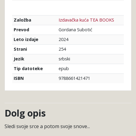
Izdavačka kuća TEA BOOKS
Založba
Gordana Subotić
Prevod
2024
Leto izdaje
254
Strani
srbski
Jezik
epub
Tip datoteke
9788661421471
ISBN
Dolg opis
Sledi svoje srce a potom svoje snove...