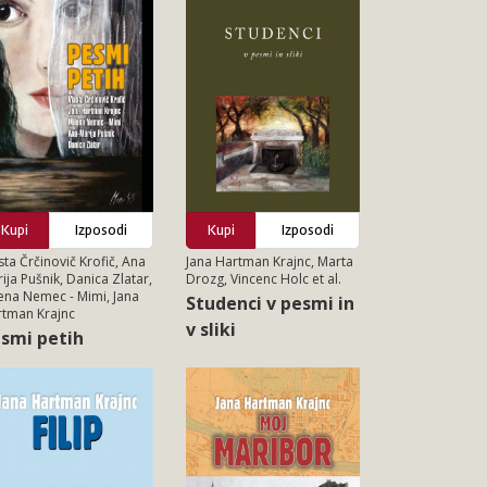
Kupi
Izposodi
Kupi
Izposodi
sta Črčinovič Krofič, Ana
Jana Hartman Krajnc, Marta
ija Pušnik, Danica Zlatar,
Drozg, Vincenc Holc et al.
ena Nemec - Mimi, Jana
Studenci v pesmi in
tman Krajnc
v sliki
smi petih