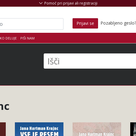
Pomoč pri prijavi ali registraciji
Pozabljeno geslo
Prijavi se
KO DELUJE
PIŠI NAM
s
Išči
nc