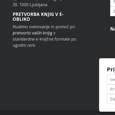
30, 1000 Ljubljana
Pr
PRETVORBA KNJIG V E-
OBLIKO
Nudimo svetovanje in pomoč pri
N
pretvorbi vaših knjig
v
standardne e-knjižne formate po
ugodni ceni.
Pr