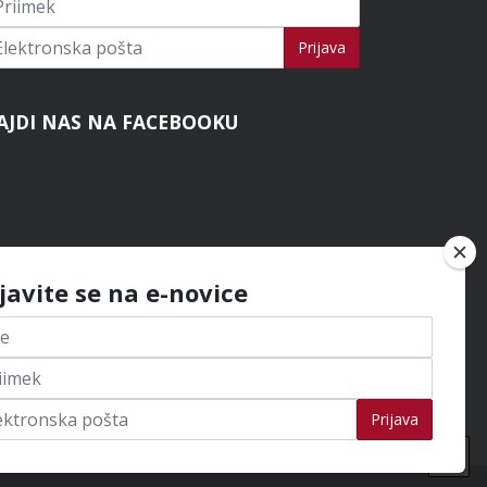
ijavi se na novice
Prijava
AJDI NAS NA FACEBOOKU
ijavite se na e-novice
Prijava
Na