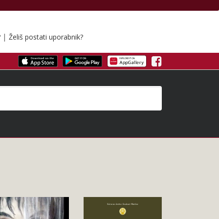
|
?
Želiš postati uporabnik?
Facebook