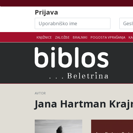
Skoči na vsebino
Prijava
Uporabniško
Geslo
ime
KNJIŽNICE
ZALOŽBE
BRALNIKI
POGOSTA VPRAŠANJA
KA
Biblo
AVTOR
Jana Hartman Kraj