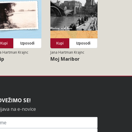
Kupi
Izposodi
Kupi
Izposodi
a Hartman Krajnc
Jana Hartman Krajnc
lip
Moj Maribor
OVEŽIMO SE!
ijava na e-novice