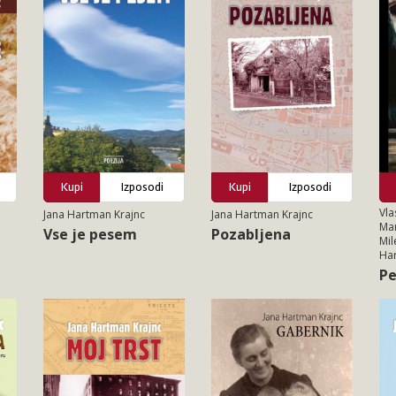
Kupi
Izposodi
Kupi
Izposodi
Vla
Jana Hartman Krajnc
Jana Hartman Krajnc
Mar
Vse je pesem
Pozabljena
Mil
Har
Pe