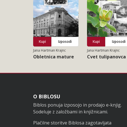
Kupi
Izposodi
Kupi
Izposodi
Jana Hartman Krajnc
Jana Hartman Krajnc
Obletnica mature
Cvet tulipanovca
Noga
O BIBLOSU
Biblos ponuja izposojo in prodajo e-knjig.
Sodeluje z založbami in knjižnicami.
Plačilne storitve Biblosa zagotavljata