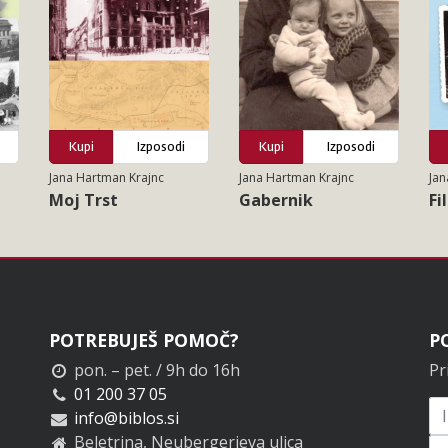
Kupi
Izposodi
Kupi
Izposodi
Jana Hartman Krajnc
Jana Hartman Krajnc
Jan
Moj Trst
Gabernik
Fi
POTREBUJEŠ POMOČ?
P
pon. – pet. / 9h do 16h
Pr
01 200 37 05
info@biblos.si
Beletrina, Neubergerjeva ulica