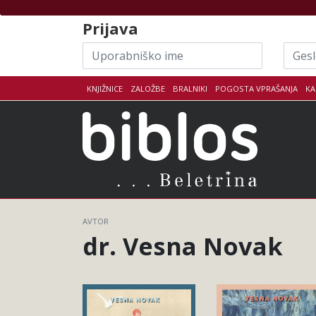
Skoči na vsebino
Prijava
Uporabniško
Geslo
ime
KNJIŽNICE
ZALOŽBE
BRALNIKI
POGOSTA VPRAŠANJA
KA
Biblo
AVTOR
dr. Vesna Novak