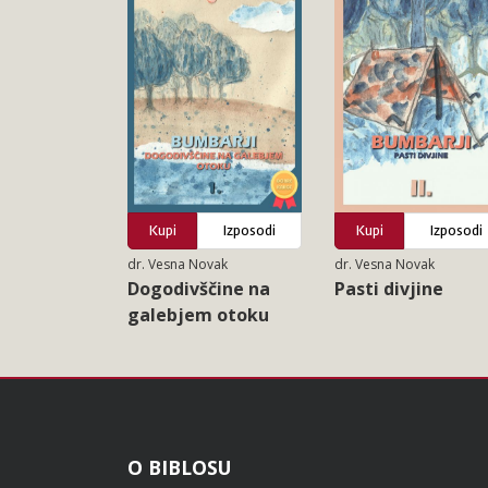
Kupi
Izposodi
Kupi
Izposodi
dr. Vesna Novak
dr. Vesna Novak
Dogodivščine na
Pasti divjine
galebjem otoku
Noga
O BIBLOSU