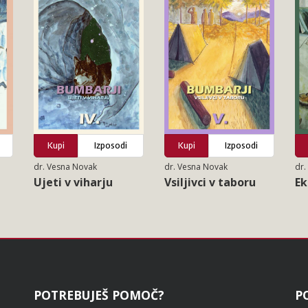
Kupi
Izposodi
Kupi
Izposodi
dr. Vesna Novak
dr. Vesna Novak
dr.
Ujeti v viharju
Vsiljivci v taboru
Ek
POTREBUJEŠ POMOČ?
P