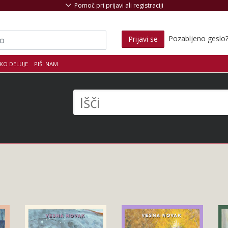
Pomoč pri prijavi ali registraciji
Pozabljeno geslo
Prijavi se
KO DELUJE
PIŠI NAM
s
Išči