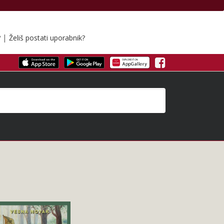
|
?
Želiš postati uporabnik?
Facebook