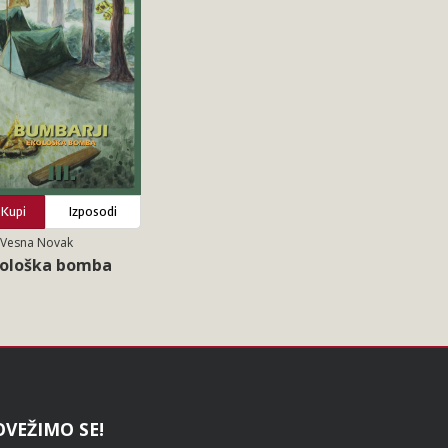
Kupi
Izposodi
 Vesna Novak
ološka bomba
OVEŽIMO SE!