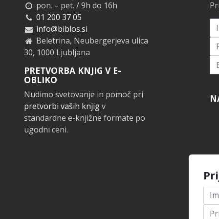
pon. – pet. / 9h do 16h
Pr
01 200 37 05
info@biblos.si
Beletrina, Neubergerjeva ulica
30, 1000 Ljubljana
Pr
PRETVORBA KNJIG V E-
OBLIKO
Nudimo svetovanje in pomoč pri
N
pretvorbi vaših knjig
v
standardne e-knjižne formate po
ugodni ceni.
Pr