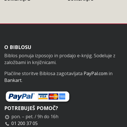
Noga
O BIBLOSU
Biblos ponuja izposojo in prodajo e-knjig. Sodeluje z
založbami in knjižnicami.
Plačilne storitve Biblosa zagotavljata
PayPal.com
in
Bankart
.
POTREBUJEŠ POMOČ?
pon. – pet. / 9h do 16h
01 200 37 05