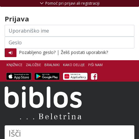
Skoči na vsebino
Pomoč pri prijavi ali registraciji
Prijava
Uporabniško
ime
Geslo
|
Pozabljeno geslo?
Želiš postati uporabnik?
KNJIŽNICE
ZALOŽBE
BRALNIKI
KAKO DELUJE
PIŠI NAM
Facebook
Biblos