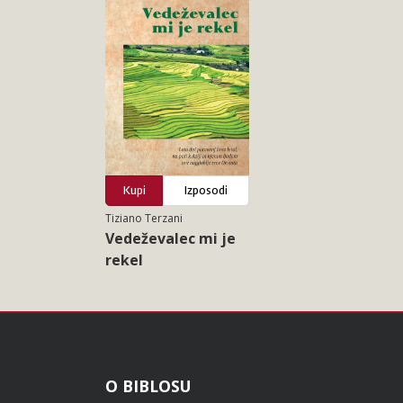
Kupi
Izposodi
Tiziano Terzani
Vedeževalec mi je
rekel
Noga
O BIBLOSU