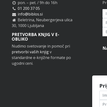
pon. – pet. / 9h do 16h
Pr
01 200 37 05
info@biblos.si
Beletrina, Neubergerjeva ulica
30, 1000 Ljubljana
Pr
PRETVORBA KNJIG V E-
OBLIKO
Nudimo svetovanje in pomoč pri
N
pretvorbi vaših knjig
v
standardne e-knjižne formate po
ugodni ceni.
Pr