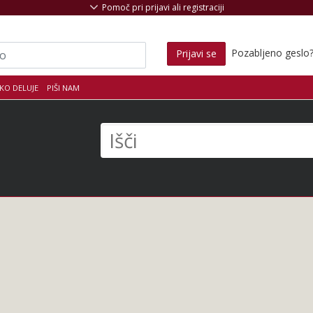
Pomoč pri prijavi ali registraciji
Pozabljeno geslo
Prijavi se
KO DELUJE
PIŠI NAM
s
Išči