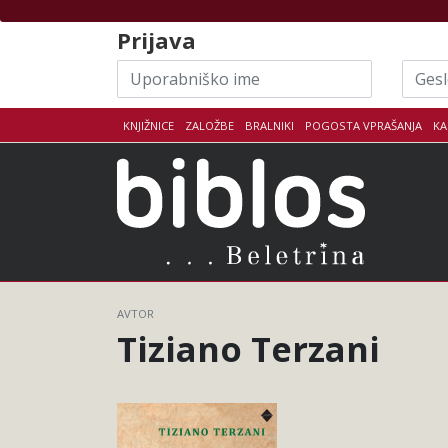
Skoči na vsebino
Prijava
Uporabniško
Geslo
ime
KNJIŽNICE
ZALOŽBE
BRALNIKI
POGOSTA VPRAŠANJA
KA
Biblo
AVTOR
Tiziano Terzani