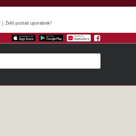
|
?
Želiš postati uporabnik?
Facebook