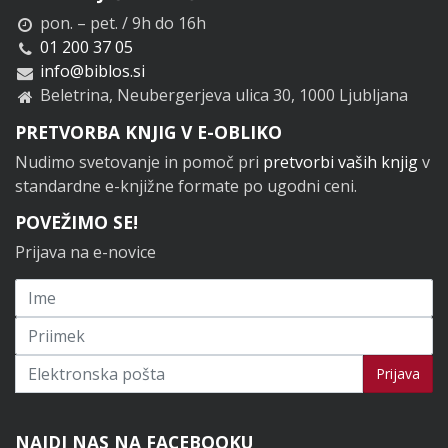
pon. – pet. / 9h do 16h
01 200 37 05
info@biblos.si
Beletrina, Neubergerjeva ulica 30, 1000 Ljubljana
PRETVORBA KNJIG V E-OBLIKO
Nudimo svetovanje in pomoč pri
pretvorbi vaših knjig
v
standardne e-knjižne formate po ugodni ceni.
POVEŽIMO SE!
Prijava na e-novice
Prijavi se na novice
Prijava
NAJDI NAS NA FACEBOOKU