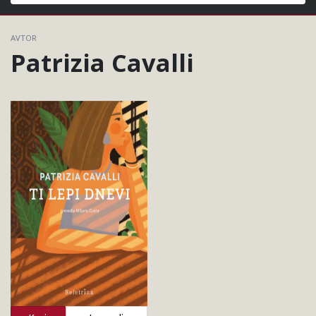
Išči
AVTOR
Patrizia Cavalli