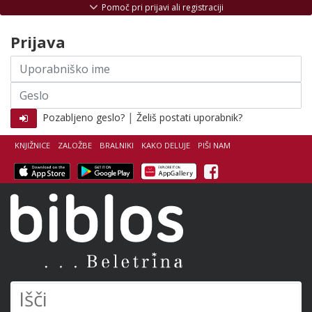
Skoči na vsebino
Pomoč pri prijavi ali registraciji
Prijava
Uporabniško
ime
Geslo
|
Pozabljeno geslo?
Želiš postati uporabnik?
KNJIŽNICE
ZALOŽBE
BRALNIKI
KAKO DELUJE
PIŠI NAM
Facebook
Biblos