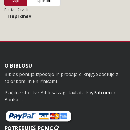
Kupi
Izposodi
Patrizia Cavalli
Ti lepi dnevi
Noga
O BIBLOSU
Biblos ponuja izposojo in prodajo e-knjig. Sodeluje z
založbami in knjižnicami.
Plačilne storitve Biblosa zagotavljata
PayPal.com
in
Bankart
.
POTREBUJEŠ POMOČ?