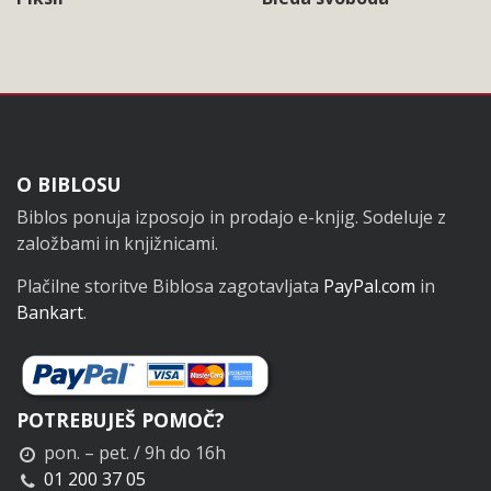
Noga
O BIBLOSU
Biblos ponuja izposojo in prodajo e-knjig. Sodeluje z
založbami in knjižnicami.
Plačilne storitve Biblosa zagotavljata
PayPal.com
in
Bankart
.
POTREBUJEŠ POMOČ?
pon. – pet. / 9h do 16h
01 200 37 05