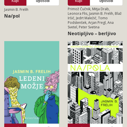
Kupi
Izposodi
Kupi
Izposodi
Primož Čučnik, Mitja Drab,
Jasmin B. Frelih
Leonora Flis, Jasmin B. Frelih, Blaž
Na/pol
Iršič, Jedrt Maležič, Tomo
Podstenšek, Arjan Pregl, Ana
Svetel, Peter Svetina
Neotipljivo – berljivo