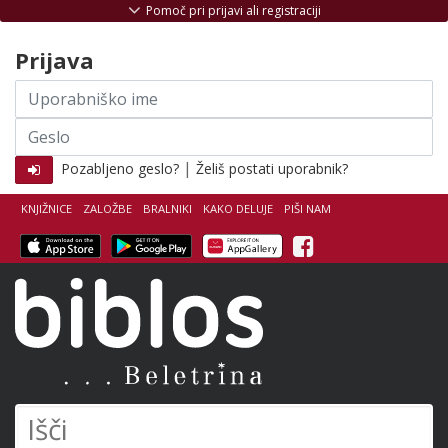
Skoči na vsebino
Pomoč pri prijavi ali registraciji
Prijava
Uporabniško
ime
Geslo
|
Pozabljeno geslo?
Želiš postati uporabnik?
KNJIŽNICE
ZALOŽBE
BRALNIKI
KAKO DELUJE
PIŠI NAM
Facebook
Biblos