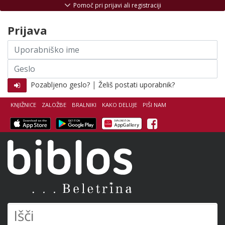
Skoči na vsebino
Pomoč pri prijavi ali registraciji
Prijava
Uporabniško
ime
Geslo
|
Pozabljeno geslo?
Želiš postati uporabnik?
KNJIŽNICE
ZALOŽBE
BRALNIKI
KAKO DELUJE
PIŠI NAM
Facebook
Biblos