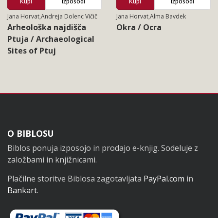
Kupi
Izposodi
Kupi
Izposodi
Jana Horvat,Andreja Dolenc Vičič
Jana Horvat,Alma Bavdek
Arheološka najdišča
Okra / Ocra
Ptuja / Archaeological
Sites of Ptuj
Noga
O BIBLOSU
Biblos ponuja izposojo in prodajo e-knjig. Sodeluje z
založbami in knjižnicami.
Plačilne storitve Biblosa zagotavljata
PayPal.com
in
Bankart
.