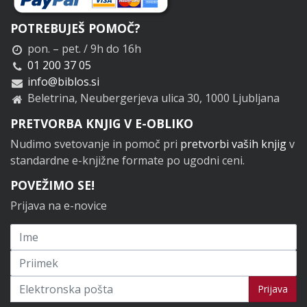
POTREBUJEŠ POMOČ?
pon. – pet. / 9h do 16h
01 200 37 05
info@biblos.si
Beletrina, Neubergerjeva ulica 30, 1000 Ljubljana
PRETVORBA KNJIG V E-OBLIKO
Nudimo svetovanje in pomoč pri
pretvorbi vaših knjig
v
standardne e-knjižne formate po ugodni ceni.
POVEŽIMO SE!
Prijava na e-novice
Prijavi se na novice
Prijava