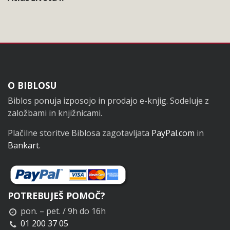
Noga
O BIBLOSU
Biblos ponuja izposojo in prodajo e-knjig. Sodeluje z
založbami in knjižnicami.
Plačilne storitve Biblosa zagotavljata
PayPal.com
in
Bankart
.
POTREBUJEŠ POMOČ?
pon. – pet. / 9h do 16h
01 200 37 05