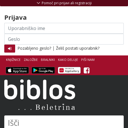
Skoči na vsebino
Pomoč pri prijavi ali registraciji
Prijava
Uporabniško
ime
Geslo
|
Pozabljeno geslo?
Želiš postati uporabnik?
KNJIŽNICE
ZALOŽBE
BRALNIKI
KAKO DELUJE
PIŠI NAM
Facebook
Biblos