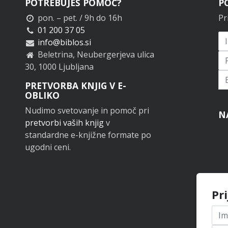
POTREBUJEŠ POMOČ?
P
pon. – pet. / 9h do 16h
Pr
01 200 37 05
info@biblos.si
Beletrina, Neubergerjeva ulica
30, 1000 Ljubljana
Pr
PRETVORBA KNJIG V E-
OBLIKO
Nudimo svetovanje in pomoč pri
N
pretvorbi vaših knjig
v
standardne e-knjižne formate po
ugodni ceni.
Pr