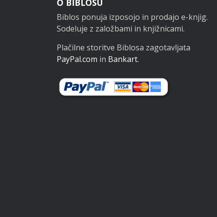
Noga
O BIBLOSU
Biblos ponuja izposojo in prodajo e-knjig.
Sodeluje z založbami in knjižnicami.
Plačilne storitve Biblosa zagotavljata
PayPal.com
in
Bankart
.