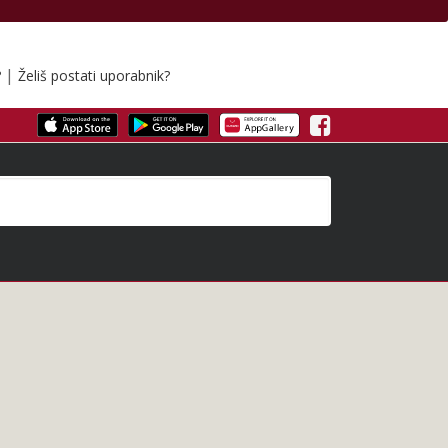
|
?
Želiš postati uporabnik?
Facebook