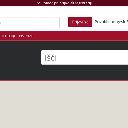
Pomoč pri prijavi ali registraciji
Pozabljeno geslo
Prijavi se
KO DELUJE
PIŠI NAM
s
Išči