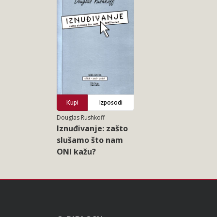
Kupi
Izposodi
Douglas Rushkoff
Iznuđivanje: zašto
slušamo što nam
ONI kažu?