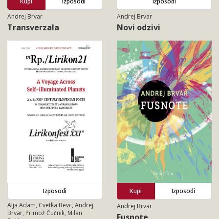
Kupi
Izposodi
Izposodi
Andrej Brvar
Andrej Brvar
Transverzala
Novi odzivi
Izposodi
Kupi
Izposodi
Alja Adam, Cvetka Bevc, Andrej
Andrej Brvar
Brvar, Primož Čučnik, Milan
Fusnote