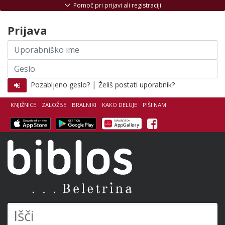
Skoči na vsebino
Pomoč pri prijavi ali registraciji
Prijava
Uporabniško
ime
Geslo
|
Pozabljeno geslo?
Želiš postati uporabnik?
KNJIŽNICE
ZALOŽBE
BRALNIKI
KAKO DELUJE
PIŠI NAM
Facebook
Biblos