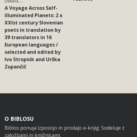
Dekleva, ...
A Voyage Across Self-
illuminated Planets: 2 x
XXIst century Slovenian
poets in translation by
39 translators in 16
European languages /
selected and edited by
Ivo Stropnik and Urška
Zupančič
Noga
O BIBLOSU
Biblos ponuja izposojo in prodajo e-knjig. Sodeluje z
založbami in knjižnicami.