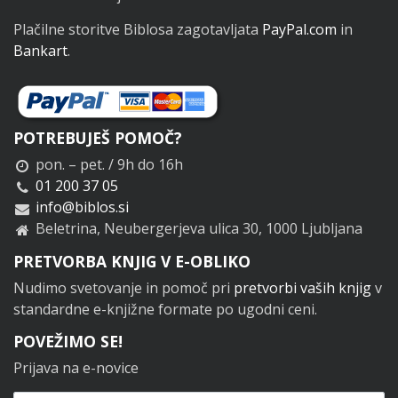
Plačilne storitve Biblosa zagotavljata
PayPal.com
in
Bankart
.
POTREBUJEŠ POMOČ?
pon. – pet. / 9h do 16h
01 200 37 05
info@biblos.si
Beletrina, Neubergerjeva ulica 30, 1000 Ljubljana
PRETVORBA KNJIG V E-OBLIKO
Nudimo svetovanje in pomoč pri
pretvorbi vaših knjig
v
standardne e-knjižne formate po ugodni ceni.
POVEŽIMO SE!
Prijava na e-novice