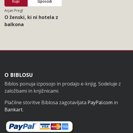
Kupi
Izposodi
Arjan Pregl
O ženski, ki ni hotela z
balkona
Noga
O BIBLOSU
Biblos ponuja izposojo in prodajo e-knjig. Sodeluje z
založbami in knjižnicami.
Plačilne storitve Biblosa zagotavljata
PayPal.com
in
Bankart
.