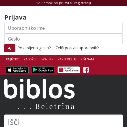
Skoči na vsebino
Pomoč pri prijavi ali registraciji
Prijava
Uporabniško
ime
Geslo
|
Pozabljeno geslo?
Želiš postati uporabnik?
KNJIŽNICE
ZALOŽBE
BRALNIKI
KAKO DELUJE
PIŠI NAM
Facebook
Biblos