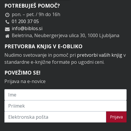
POTREBUJEŠ POMOČ?
pon. – pet. / 9h do 16h
01 200 37 05
info@biblos.si
Beletrina, Neubergerjeva ulica 30, 1000 Ljubljana
PRETVORBA KNJIG V E-OBLIKO
Nudimo svetovanje in pomoč pri
pretvorbi vaših knjig
v
standardne e-knjižne formate po ugodni ceni.
POVEŽIMO SE!
Prijava na e-novice
Prijavi se na novice
Prijava