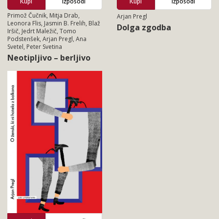
Kupi
Izposodi
Kupi
Izposodi
Primož Čučnik, Mitja Drab,
Arjan Pregl
Leonora Flis, Jasmin B. Frelih, Blaž
Dolga zgodba
Iršič, Jedrt Maležič, Tomo
Podstenšek, Arjan Pregl, Ana
Svetel, Peter Svetina
Neotipljivo – berljivo