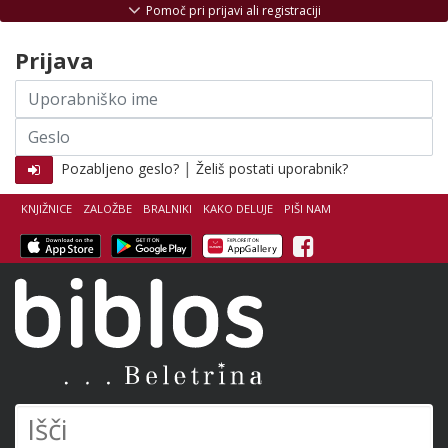
Skoči na vsebino
Pomoč pri prijavi ali registraciji
Prijava
Uporabniško
ime
Geslo
|
Pozabljeno geslo?
Želiš postati uporabnik?
KNJIŽNICE
ZALOŽBE
BRALNIKI
KAKO DELUJE
PIŠI NAM
Facebook
Biblos