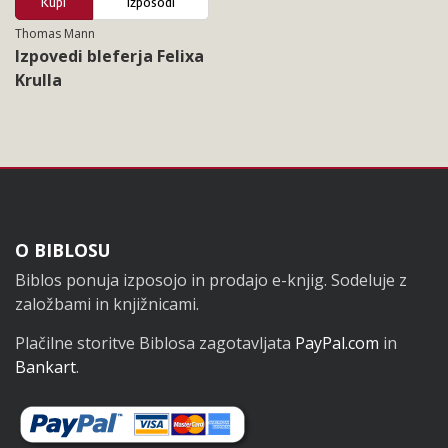
Kupi
Izposodi
Thomas Mann
Izpovedi bleferja Felixa
Krulla
Noga
O BIBLOSU
Biblos ponuja izposojo in prodajo e-knjig. Sodeluje z
založbami in knjižnicami.
Plačilne storitve Biblosa zagotavljata
PayPal.com
in
Bankart
.