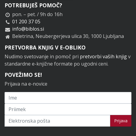
POTREBUJEŠ POMOČ?
pon. – pet. / 9h do 16h
01 200 37 05
info@biblos.si
Beletrina, Neubergerjeva ulica 30, 1000 Ljubljana
PRETVORBA KNJIG V E-OBLIKO
Nudimo svetovanje in pomoč pri
pretvorbi vaših knjig
v
standardne e-knjižne formate po ugodni ceni.
POVEŽIMO SE!
Prijava na e-novice
Prijavi se na novice
Prijava