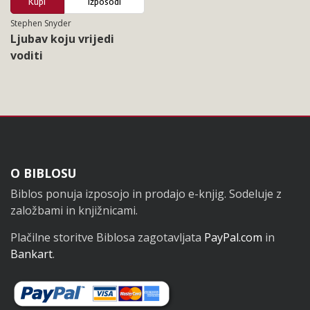
Kupi
Izposodi
Stephen Snyder
Ljubav koju vrijedi
voditi
Noga
O BIBLOSU
Biblos ponuja izposojo in prodajo e-knjig. Sodeluje z
založbami in knjižnicami.
Plačilne storitve Biblosa zagotavljata
PayPal.com
in
Bankart
.