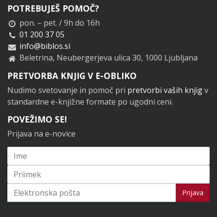
POTREBUJEŠ POMOČ?
pon. – pet. / 9h do 16h
01 200 37 05
info@biblos.si
Beletrina, Neubergerjeva ulica 30, 1000 Ljubljana
PRETVORBA KNJIG V E-OBLIKO
Nudimo svetovanje in pomoč pri
pretvorbi vaših knjig
v
standardne e-knjižne formate po ugodni ceni.
POVEŽIMO SE!
Prijava na e-novice
Prijavi se na novice
Prijava