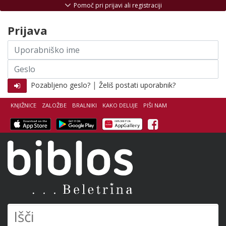
Skoči na vsebino
Pomoč pri prijavi ali registraciji
Prijava
Uporabniško
ime
Geslo
|
Pozabljeno geslo?
Želiš postati uporabnik?
KNJIŽNICE
ZALOŽBE
BRALNIKI
KAKO DELUJE
PIŠI NAM
Facebook
Biblos