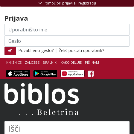
Skoči na vsebino
Pomoč pri prijavi ali registraciji
Prijava
Uporabniško
ime
Geslo
|
Pozabljeno geslo?
Želiš postati uporabnik?
KNJIŽNICE
ZALOŽBE
BRALNIKI
KAKO DELUJE
PIŠI NAM
Facebook
Biblos