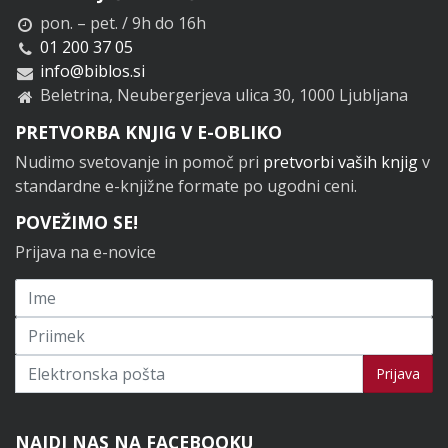
pon. – pet. / 9h do 16h
01 200 37 05
info@biblos.si
Beletrina, Neubergerjeva ulica 30, 1000 Ljubljana
PRETVORBA KNJIG V E-OBLIKO
Nudimo svetovanje in pomoč pri
pretvorbi vaših knjig
v
standardne e-knjižne formate po ugodni ceni.
POVEŽIMO SE!
Prijava na e-novice
Prijavi se na novice
Prijava
NAJDI NAS NA FACEBOOKU