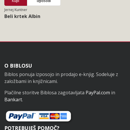
Kupi
Izposodi
Jernej Kuntner
Beli krtek Albin
Noga
O BIBLOSU
Biblos ponuja izposojo in prodajo e-knjig. Sodeluje z
založbami in knjižnicami.
Plačilne storitve Biblosa zagotavljata
PayPal.com
in
Bankart
.
POTREBUJEŠ POMOČ?