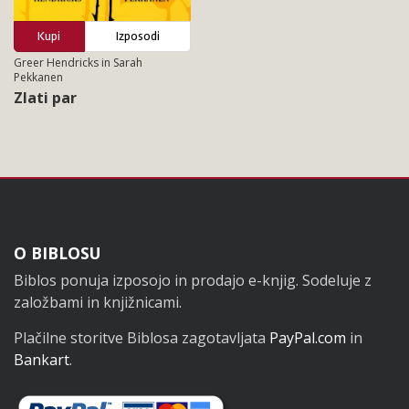
Kupi
Izposodi
Greer Hendricks in Sarah
Pekkanen
Zlati par
Noga
O BIBLOSU
Biblos ponuja izposojo in prodajo e-knjig. Sodeluje z
založbami in knjižnicami.
Plačilne storitve Biblosa zagotavljata
PayPal.com
in
Bankart
.