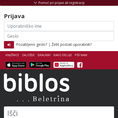
Skoči na vsebino
Pomoč pri prijavi ali registraciji
Prijava
Uporabniško
ime
Geslo
|
Pozabljeno geslo?
Želiš postati uporabnik?
KNJIŽNICE
ZALOŽBE
BRALNIKI
KAKO DELUJE
PIŠI NAM
Facebook
Biblos