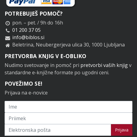
POTREBUJEŠ POMOČ?
pon. – pet. / 9h do 16h
01 200 37 05
info@biblos.si
Beletrina, Neubergerjeva ulica 30, 1000 Ljubljana
PRETVORBA KNJIG V E-OBLIKO
Nudimo svetovanje in pomoč pri
pretvorbi vaših knjig
v
standardne e-knjižne formate po ugodni ceni.
POVEŽIMO SE!
Prijava na e-novice
Prijavi se na novice
Prijava