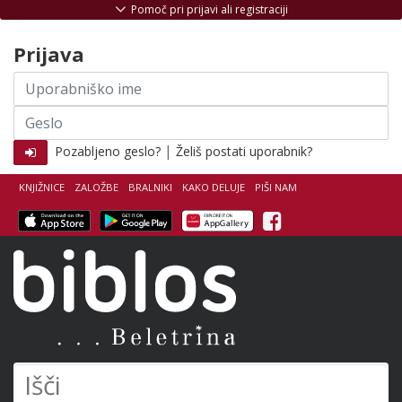
Skoči na vsebino
Pomoč pri prijavi ali registraciji
Prijava
Uporabniško
ime
Geslo
|
Pozabljeno geslo?
Želiš postati uporabnik?
KNJIŽNICE
ZALOŽBE
BRALNIKI
KAKO DELUJE
PIŠI NAM
Facebook
Biblos