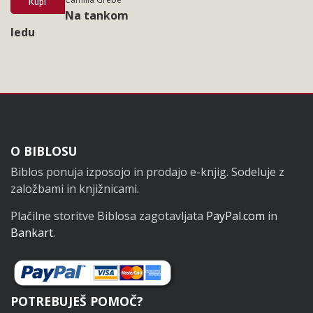
Kupi
Na tankom
ledu
Noga
O BIBLOSU
Biblos ponuja izposojo in prodajo e-knjig. Sodeluje z
založbami in knjižnicami.
Plačilne storitve Biblosa zagotavljata
PayPal.com
in
Bankart
.
POTREBUJEŠ POMOČ?