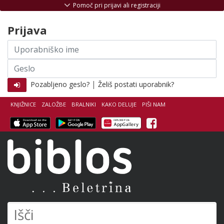
Skoči na vsebino
Pomoč pri prijavi ali registraciji
Prijava
Uporabniško
ime
Geslo
|
Pozabljeno geslo?
Želiš postati uporabnik?
KNJIŽNICE
ZALOŽBE
BRALNIKI
KAKO DELUJE
PIŠI NAM
Facebook
Biblos