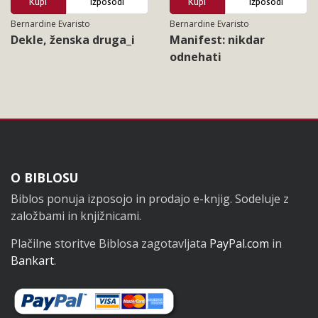
Kupi
Izposodi
Kupi
Izposodi
Bernardine Evaristo
Bernardine Evaristo
Dekle, ženska druga_i
Manifest: nikdar
odnehati
Noga
O BIBLOSU
Biblos ponuja izposojo in prodajo e-knjig. Sodeluje z
založbami in knjižnicami.
Plačilne storitve Biblosa zagotavljata
PayPal.com
in
Bankart
.