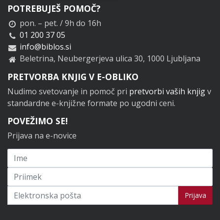
POTREBUJEŠ POMOČ?
pon. – pet. / 9h do 16h
01 200 37 05
info@biblos.si
Beletrina, Neubergerjeva ulica 30, 1000 Ljubljana
PRETVORBA KNJIG V E-OBLIKO
Nudimo svetovanje in pomoč pri
pretvorbi vaših knjig
v
standardne e-knjižne formate po ugodni ceni.
POVEŽIMO SE!
Prijava na e-novice
Prijavi se na novice
Prijava